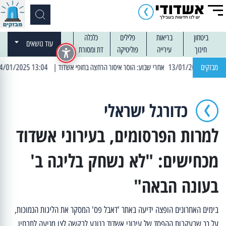
ביטחון
בריאות
פלילים
כלכלה
עוד נושאים
חינוך
עירייה
פוליטיקה
דת ומסורת
מבזקים
| 13:04 14/01/2025 עובדים בלילות: עבודות קרצוף וריבוד אספלט
כדורגל ישראלי
למרות הפרסומים, בעירוני אשדוד
מכחישים: "לא נשחק בליגה ב'
בעונה הבאה"
בימים האחרונים הופצה ידיעה באתר 'דאבל פס' המסקר את הליגות הנמוכות,
על כך שבעקבות ההפסד של עירוני אשדוד בנוגע לבקשה לצו מניעה לתבחין