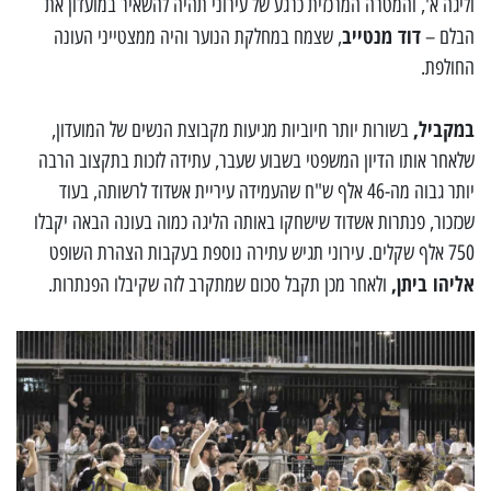
וליגה א', והמטרה המרכזית כרגע של עירוני תהיה להשאיר במועדון את
דוד מנטייב
הבלם –
, שצמח במחלקת הנוער והיה ממצטייני העונה
החולפת.
במקביל,
בשורות יותר חיוביות מגיעות מקבוצת הנשים של המועדון,
שלאחר אותו הדיון המשפטי בשבוע שעבר, עתידה לזכות בתקצוב הרבה
יותר גבוה מה-46 אלף ש"ח שהעמידה עיריית אשדוד לרשותה, בעוד
שכזכור, פנתרות אשדוד שישחקו באותה הליגה כמוה בעונה הבאה יקבלו
750 אלף שקלים. עירוני תגיש עתירה נוספת בעקבות הצהרת השופט
אליהו ביתן,
ולאחר מכן תקבל סכום שמתקרב לזה שקיבלו הפנתרות.