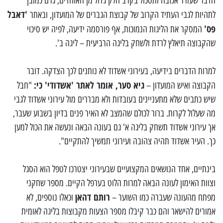
הדבר שעורר אכזבה ותסכול בקרב חלק גדול מן האוהדים, גרם כמובן
'דאבל
לתהיות לגבי העתיד הקרוב של קבוצת הגברים של המועדון, ובאתר
פס'
המסקר את הליגות הנמוכות, אף פורסמה ידיעה, לפיה יש סיכוי
שהקבוצה תיאלץ לרדת ולשחק בליגה הרביעית – ליגה ב'.
למרות הדברים בידיעה, בעירוני אשדוד לא נותנים לכך הצדקה. דובר
גיא סער, אומר לאתר 'אשדודי' כי:
הקבוצה ואיש המועדון –
"חבל
שיש כתבים שלא מתעניינים בעובדות ולא מבררים מול עירוני אשדוד לגבי
מה שעלול לקרות. ברור לכולם שהמצב לא האיר פנים בדיון בשבוע שעבר,
אך עירוני אשדוד תשחק בליגה א' גם בעונה הבאה ונעשה את הכול למען
כך. העיר אשדוד תהיה צהובה ועירוני תמשיך להתקיים".
בינתיים, אחד הנושאים המקצועיים שבעירוני יצטרכו לטפל הוא הסגל
וצוות האימון לעונה הבאה למרות הלוט בערפל הקיים. מספר שחקני
רותם דהאן
מפתח מהעונה שעברה כמו השוער –
וכאלו נוספים, לא
אמורים להישאר והם כבר קיבלו מספר הצעות מקבוצות בליגה לאומית