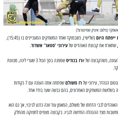
אשתקד (צילום: איציק שטיינוורצל)
 ייפתח היום
(שלישי), כשבמוקד ואחד המשחקים המעניינים בו (15:45),
עירוני 'סטאר' אשדוד
שתארח את קבוצת האוהדים של
.
רז בנודיס
עונה, כשהקבוצה של א
שספגה בסך הכול 3 שערי ליגה, מכוונת
ד.
רז משולם
נטום הנהדר, עירוני של
שפתחה אתה העונה עם 7 נקודות
ה בשלושת המשחקים האחרונים, בהם כבשה שער בודד אחד.
והדים לגבי הדחתו של משולם, המאמן עוד זוכה כרגע לגיבוי, אך גם הוא
וד מחשבות מצד ההנהלה החדשה לגביו. בקבוצה מצפים לתפוקה מהחלק