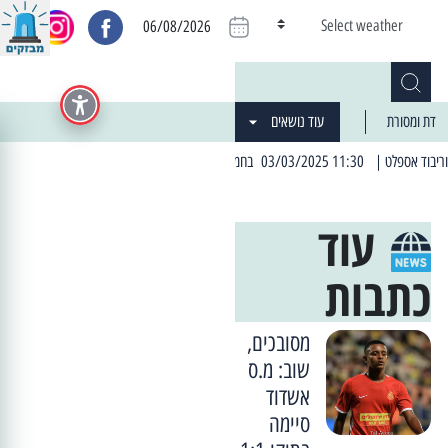
Select weather
06/08/2026
דת ומסורת
עוד נושאים
שי הקרוב: הרחובות בהם תהיה הפסקת חשמל יזומה
| 06:19 25/03/2024 "מה חדש בעיר": המדור שבו תתעדכנו על כל מה ש... חדש
עוד
כתבות
מסובכים,
שוב: מ.ס
אשדוד
סיימה