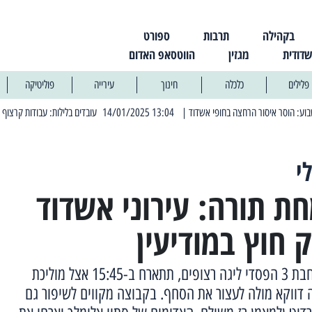
בקהילה
תרבות
ספורט
שדודית
מגזין
הווטסאפ האדום
פלילים
כלכלה
חינוך
עירייה
פוליטיקה
| 13:04 14/01/2025 עובדים בלילות: עבודות קרצוף וריבוד אספלט
| 11:30 03/03/2025 בחמי
י
ת תורה: עירוני אשדוד
 חוץ במודיעין
קבוצת האוהדים הצהובה שסוחבת 3 הפסדי ליגה רצופים, תתארח ב-15:45 אצל מוליכת
וה דווקא מולה לעצור את הסחף. בקבוצה מקווים לשיפור גם