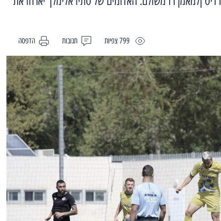
דיט ןלמאמן רז משולם. האדומים של סתיו אלימלך יארחו את
799 צפיות
תגובות
הדפסה