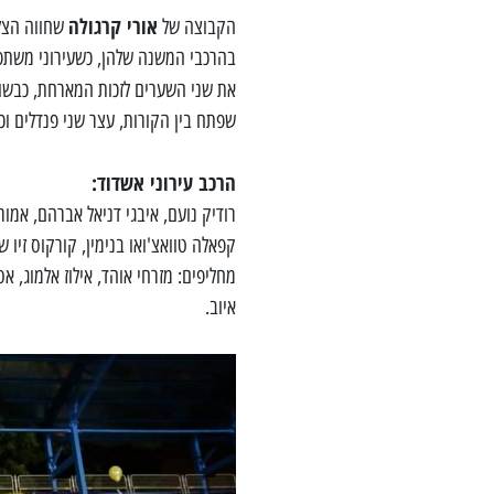
אורי קרגולה
הקבוצה של
שחווה הצלחה בדמות 10 נקודות
בהרכבי המשנה שלהן, כשעירוני משתפ
את שני השערים לזכות המארחת, כבשו
שפתח בין הקורות, עצר שני פנדלים ו
הרכב עירוני אשדוד:
רודיק נועם, איבגי דניאל אברהם, אמור 
קפאלה טוואצ'ואו בנימין, קורקוס זיו ש
מחליפים: מזרחי אוהד, אילוז אלמוג, אס
איוב.