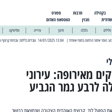
בקהילה
תרבות
ספורט
שדודית
מגזין
הווטסאפ האדום
פלילים
כלכלה
חינוך
עירייה
פוליטיקה
| 13:04 14/01/2025 עובדים בלילות: עבודות קרצוף וריבוד אספלט
| 11:30 03/03/2025 בחמישי הקר
י
ם מאירופה: עירוני
ה לרבע גמר הגביע
ת הפועל לוד, קבוצת האוהדים הצהובה שנמצאת בכושר