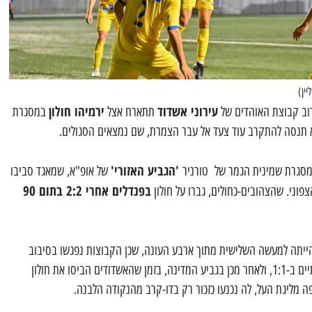
יין)
עירוני אשדוד
ירמיהו חולון
וב קבוצת האוהדים של
תתארח אצל
במסגרת
'הגביע האזורי'
מסגרת שמינית הגמר של טורניר
של אופ"א, שמאגד סביבו
בפנדלים אחרי 2:2 בתום 90
פוני. שהצהובים-כחולים, גברו על חולון
הייתה למעשה השלישית מתוך ארבע העונה, שכן הקבוצות נפגשו בסיבוב
הראשון בליגה באשדוד במשחק שהסתיים ב-1:1, ולאחר מכן בגביע המדינה, בזמן שהאשדודים הביסו את חולון