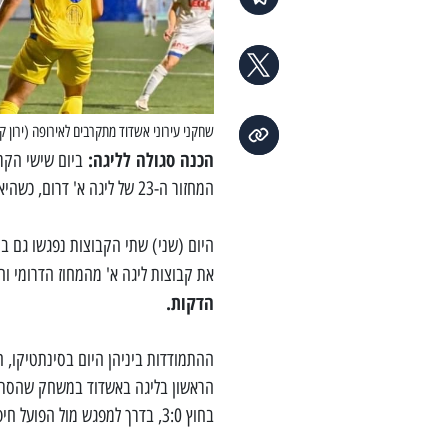
שחקני עירוני אשדוד מתקרבים לאירופה (ירון קל
הכנה סגולה לליגה:
ביום שישי הקר
המחזור ה-23 של ליגה א' דרום, כשהיא תנסה להתקרב עוד צעד אל עבר הצמרת, שם נמצאים הסגולים.
היום (שני) שתי הקבוצות נפגשו גם ב
את קבוצות ליגה א' מהמחוז הדרומי והצ
הדקות.
ההתמודדות ביניהן היום בסינתטיקו, 
בחוץ 3:0, בדרך למפגש מול הפועל חיפה מליגת העל, לה נכנעו כזכור רק בדו-קרב מהנקודה הלבנה.