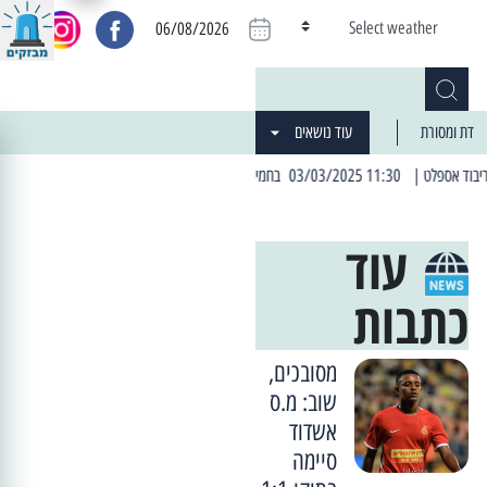
Select weather
06/08/2026
דת ומסורת
עוד נושאים
וב: הרחובות בהם תהיה הפסקת חשמל יזומה
| 06:19 25/03/2024 "מה חדש בעיר": המדור שבו תתעדכנו על כל מה ש... חדש
עוד
כתבות
מסובכים,
שוב: מ.ס
אשדוד
סיימה