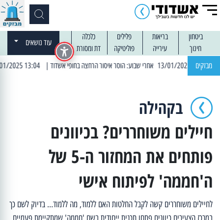
ביטחון
בריאות
פלילים
כלכלה
עוד נושאים
חינוך
עירייה
פוליטיקה
דת ומסורת
מבזקים
| 13:04 14/01/2025 עובדים בלילות: עבודות קרצוף וריבוד אספלט
בקהילה
חיילים משוחררים? בכיוונים
פותחים את המחזור ה-5 של
ה'חממה' לפיתוח אישי
לחיילים משוחררים קשה לקבל החלטות האם ללמוד, מה ללמוד… בדיוק לשם כך
במרכז הצעירים כיוונים פתחו תכנית ייחודית בשם 'חממה' שמתקיימת פעמיים