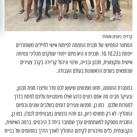
קרדיט: כיוונים אשדוד
המחזור החמישי של תכנית החממה לפיתוח אישי לחיילים משוחררים
ייפתח ב10.10.23. תכנית זו היא מיזם ייחודי שמקדם תהליכי צמיחה
אישית ומקצועית, תכנון ובנייה, שינוי וניהול קריירה בקרב צעירים
שנמצאים בשנים הראשונות בעולם העבודה.
במסגרת החממה, תחוו מפגשים שיעשו לכם סדר ותיצרו מפת תכנון,
ובעיקר תבינו מה אתם רוצים כרגע ואילו מיומנויות עליכם לפתח בדרך
למטרות שלכם. כמו כן, תפגשו צעירים דומים בשלבים שונים ובסיום
התהליך- לא רק תתפסו כיוון, גם תהיו נרגשים (מבטיחים לכם!). כמו כן,
התכנית מספקת למשתתפים ערך שמחבר ביחד 3 היבטים: ברמה האישית,
הקבוצתית, כלים וחיבורים לקידום התהליך לאורך הדרך בתחומים של בניית