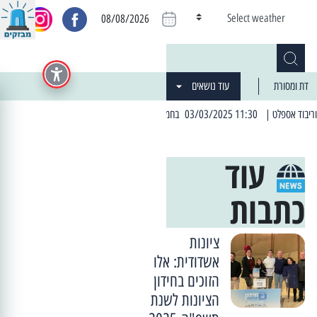
Select weather
08/08/2026
דת ומסורת
עוד נושאים
ובות בהם תהיה הפסקת חשמל יזומה
| 06:19 25/03/2024 "מה חדש בעיר": המדור שבו תתעדכנו על כל מה ש... חדש
עוד
כתבות
ציונות
אשדודית: אלו
הזוכים בחידון
הציונות לשנת