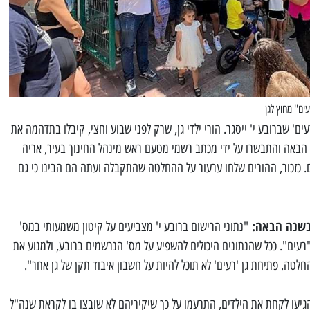
ים'' מחוץ לגן
עים' שברובע י' ייסגר. הורי ילדי גן, שרק לפני שבוע וחצי, קיבלו בתדהמה את
הבאה והתבשרו על ידי מכתב רשמי מטעם ראש מינהל החינוך בעיר, אריה
ם. כזכור, ההורים שלחו ערעור על ההחלטה שהתקבלה ועתה הם הבינו כי גם
 בשנה הבאה:
"נתוני הרישום ברובע י' מצביעים על קיטון משמעותי במס'
 "רעים". ככל שהנתונים היכולים להשפיע על מס' הנרשמים ברובע, ולמנוע את
לטה. פתיחת גן 'רעים' לא תוכל להיות על חשבון איבוד תקן של גן אחר".
הגיעו לקחת את הילדים, התרעמו על כך שיקיריהם לא שובצו בו לקראת שנה"ל