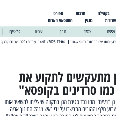
בקהילה
תרבות
ספורט
שדודית
מגזין
הווטסאפ האדום
פלילים
כלכלה
חינוך
עירייה
פוליטיקה
| 13:04 14/01/2025 עובדים בלילות: עבודות קרצוף וריבוד אספלט
| 11:30 03/03/2025 בחמישי הקרוב: הרח
ון מתעקשים לתקוע את
כמו סרדינים בקופסא"
גן ''רעים'' מחו נגד סגירת הגן בתקווה שיצליחו להשאיר אותו
וע חלף וההורים התבשרו על ידי ראש מנהל החינוך אריה