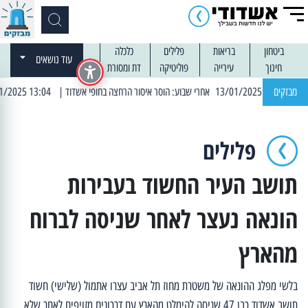
ביטחון
בריאות
פלילים
כלכלה
עוד נושאים
חינוך
עירייה
פוליטיקה
דת ומסורת
מבזקים
| 13:04 14/01/2025 עובדים בלילות: עבודות קרצוף וריבוד אספלט
פלילים
תושב העיר החשוד בעבירות
הונאה נעצר לאחר שניסה לברוח
מהארץ
בלשי מפלג ההונאה של משטרת מחוז תל אביב עצרו אתמול (שלישי) חשוד
תושב אשדוד כבן 47 שניסה להימלט מהארץ עם דרכונים מזויפים לאחר שלא