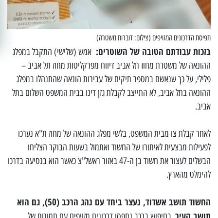
תפיסת הדרכונים המזויפים (צילום: דוברות משטרה)
בזכות עבודתם הטובה של השוטרים:
אמש (שלישי) התקבל במפלג
ההונאה של משטרת מחוז תל אביב דיווח מפרקליטות מחוז תל אביב –
פלילי, על כך שנאשם במספר תיקים של עבירות הונאה שהתנהלו במפלג
ההונאה בתל אביב, לא התייצב לקבלת גזן דינו בבית המשפט השלום בתל
אביב.
לאחר קבלת צו מבית המשפט, בלשי מפלג ההונאה של מחוז ת"א נערכו
לפעילות מבצעית לאיתורו של החשוד ואתמול בשעות הבוקר הצליחו
הבשלים לעצור את חשוד בן ה-47 באזור ראשל"צ כאשר הוא בנסיעה בדרכו
להימלט מהארץ.
החשוד תושב אשדוד, נעצר ביחד עם נהג הרכב (50), גם הוא
תושב העיר
. בחיפוש ברכב נתפסו דרכונים מזויפים עם תמונות של