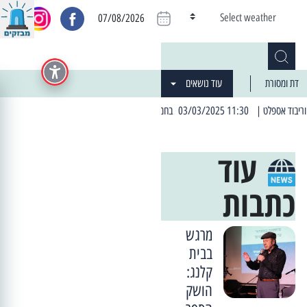
Select weather
07/08/2026
דת ומסורת
עוד נושאים
ומה
| 06:19 25/03/2024 "מה חדש בעיר": המדור שבו תתעדכנו על כל מה ש... חדש
עוד
כתבות
מרגש
בבית
קלנג:
הושק