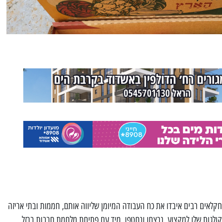
ור העוטף חווה משבר גדול ב-7.10, חקלאים רבים איבדו את כח העבודה המיומן שליווה אותם, חממות ובתי אריזה
קולגות שלו למקצוע, נרצחו ונחטפו. מיד עם פתיחת מלחמת חרבות ברזל,