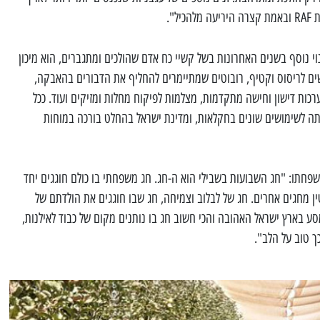
ל".
י נוסף בשנים האחרונות בשל קשיי כח אדם שהולכים ומתגברים, הוא מיכון
 לריסוס וקטיף, רובוטים שמתיימרים להחליף את הדבורים בהאבקה,
ערכות דישון וחישה מתקדמות, מצלמות לפיקוח מחלות ומזיקים ועוד. ככל
תה לשימושים שונים בחקלאות, ומדינת ישראל בהחלט בורכה במוחות
פחתו: "חג השבועות בשבילי הוא ה-חג. חג משפחתי בו כולם חוגגים יחד
ין מחגים אחרים. חג של לבלוב וצמיחה, חג שבו חוגגים את הולדתם של
ע בארץ ישראל האהובה והכי חשוב חג בו נותנים מקום של כבוד לאילנות,
ך טוב על הלב".