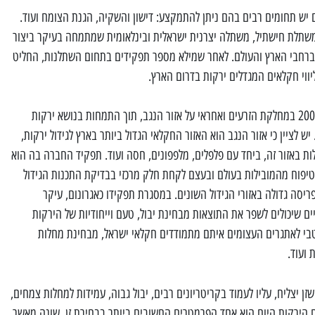
ום יש תחומים רבים בהם ניתן להתמקצע: דישון והשקיה, הגנת הצומח ועוד.
שתלת חישתיל, משתלה יצרנית ישראלית ובינלאומית שמתמחה בעיקר ביצור
ברחבי הארץ והעולם. לאחר שמילא מספר תפקידים בתחום השתלנות, החליט
ווי חקלאים המגדלים ירקות בדרום הארץ.
בימים אלו משולם עובד בחברת ירוק 2000 במחלקת הזרעים ואחראי על אזור הנגב, תוך התמחות בנושא ירקות
ש לציין כי אזור הנגב הוא האזור החקלאי הגדול ביותר בארץ לגידול ירקות,
גדלות באזור זה, ביחד עם פלפלים, מלפפונים, חסה ועוד. תפקיד החברה בה הוא
 טיפוח מהמובילות בעולם ובעצם לקחת חלק מרכזי בבדיקת התכנות הגידול
סה גדולה באזורי הגידול השונים. במסגרת תפקידו כאגרונום, עיקר
ים שיכולים לשפר את התוצאות מבחינת יבול, טעם וייחודיות של הירקות
טבי לאתגרים העצומים איתם מתמודדים חקלאי ישראל, מבחינת מחלות
 ועוד.
זן יצליח, עליו לעמוד בקריטריונים רבים, יבול גבוה, עמידות למחלות צמחים,
עם הירקות היום הוא אחד הפרמטרים החשובים ביותר בבחירת זן, שונה מאשר