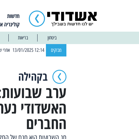
חדשות
קולינריה א
ביטחון
בריאות
| 12:14 13/01/2025 אחרי שבוע: הוסר איסור הרחצה בחופי אשדוד
מבזקים
בקהילה
ערב שבועות:
האשדודי נער
החברים
חג השבועות הוא חגם של החקל