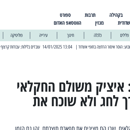
בקהילה
תרבות
ספורט
שדודית
מגזין
הווטסאפ האדום
פלילים
כלכלה
חינוך
עירייה
פוליטיקה
| 13:04 14/01/2025 עובדים בלילות: עבודות קרצוף וריבוד אספלט
| 11:30 03/03/2025 בחמישי הקרוב: הרחובות בהם תהיה הפסקת חשמל יז
 איציק משולם החקלאי
ך לחג ולא שוכח את
אים, שבו הם מציגים את תפארת תוצרתם. זהו גם הזמן