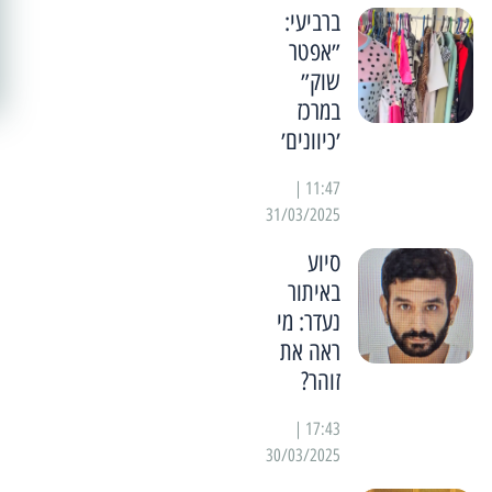
ברביעי:
״אפטר
שוק״
במרכז
׳כיוונים׳
11:47 |
31/03/2025
סיוע
באיתור
נעדר: מי
ראה את
זוהר?
17:43 |
30/03/2025