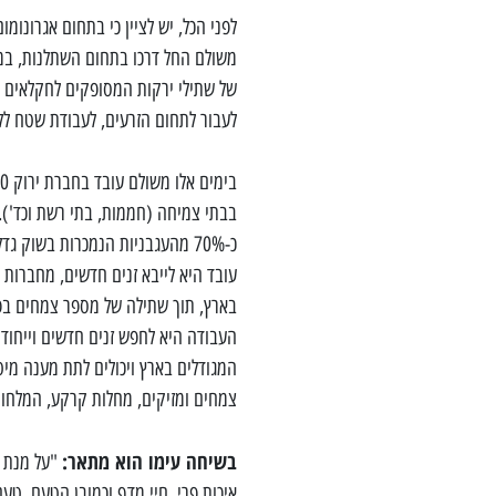
לפני הכל, יש לציין כי בתחום אגרונומ
משולם החל דרכו בתחום השתלנות, במ
של שתילי ירקות המסופקים לחקלאים 
לעבור לתחום הזרעים, לעבודת שטח ללי
בבתי צמיחה (חממות, בתי רשת וכד'). י
כ-70% מהעגבניות הנמכרות בשוק 
עובד היא לייבא זנים חדשים, מחברות
בארץ, תוך שתילה של מספר צמחים בפרי
העבודה היא לחפש זנים חדשים וייחודי
המגודלים בארץ ויכולים לתת מענה מי
צמחים ומזיקים, מחלות קרקע, המלחות
בשיחה עימו הוא מתאר:
"על מנת ש
איכות פרי, חיי מדף וכמובן הטעם. ט