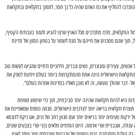
התנדבו להחליף את כח האדם שהיה כל כך חסר, לתמוך בחקלאים ובחקלאות
ל החקלאים, מרכז מתנדבים מכל הארץ שרצו להגיע ולעזור בעבודות הקטיף,
ל, תוך שהם מסכנים את חייהם על מנת לשמור על בטחון המזון של מדינת
אנשים, צעירים ומבוגרים, נשים וגברים, חילוניים ודתיים שהגיעו לעשות טוב
"החקלאות הישראלית הינה אחת מהמתקדמות ביותר בעולם ויודעת לספק את
ל- דבר שהולך ונעשה, זה לא מובן מאליו במדינות אחרות בעולם".
ת היא להיות חקלאות שהינה יותר סביבתית, תוך כדי שימוש מופחת
תוצרת חקלאית בריאה יותר לצרכנים הישראלים. מגמה נוספת שמאפיינת את
 ירקות טעימים יותר בריאים יותר ועם מגוון רחב של זנים, אם ניקח לדוגמא
 עגולה, ועגבניית שרי אדומה. היום המדפים מלאים בזני שרי בצבעים שונים,
 רק הולכת ומתרחבת. זנים נוספים של עגבניות שנכנסים יותר ויותר לארץ