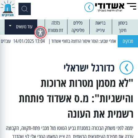
ביטחון
בריאות
פלילים
כלכלה
עוד נושאים
חינוך
עירייה
פוליטיקה
דת ומסורת
מבזקים
| 13:04 14/01/2025 עובדים בלילות: עבודות קרצוף וריבוד אספלט
כדורגל ישראלי
"לא מסמן מטרות ארוכות
והישגיות": מ.ס אשדוד פותחת
רשמית את העונה
יממה לפני משחק הבכורה במסגרת גביע הטוטו מול מכבי פתח-תקווה, הקבוצה
ערכה את מסיבת העיתונאים הרשמית, בה ציין המאמן הטרי אלי לוי שהדבר