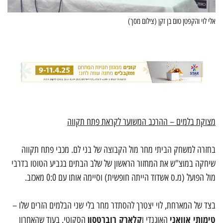
אלי לוי והקפטן טום בן זקן (צילום מסך)
מצוקת בלמים – ההרכב המשוער לקראת פתח תקווה
בחזרה למשחק הביתי מחר מול הקבוצה של בני לם. מכבי פתח תקווה
שיחקה במוצ"ש את המחזור הראשון של שלב הבתים בגביע הטוטו בדרבי
מול הפועל (מ.ס אשדוד הייתה חופשית) וסיימה אותו עם 0:0 מאכזב.
בצד של המארחת, לוי יצטרך להסתדר מחר בלי שני הבלמים הזרים שלו –
טימותי אוואני
קלארק רוברטסון
האוגנדי ו
הסקוטי. בעוד שהאחרון