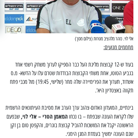
אלי לוי. נזהר מלהציב מטרות (צילום מסך)
מחממים מנועים:
בעוד ש-12 קבוצות מליגת העל כבר הספיקו לערוך משחק רשמי אחד
בגביע הטוטו, אחת משתי הקבוצות הבודדות שטרם עלו על הדשא- מ.ס
אשדוד, תערוך את הפרימיירה שלה מחר (שלישי, 19:45) מול מכבי פתח
תקווה באצטדיון היא'.
בינתיים, המועדון האדום-צהוב ערך הערב את מסיבת העיתונאים הרשמית
המאמן הטרי – אלי לוי,
שלו לקראת העונה שבפתח – בו נכחו
שבפעם
הראשונה יקבל את המושכות להוביל קבוצת בוגרים, והקפטן טום בן זקן
שגם העונה ימשיך בעמדת המגן הימני.