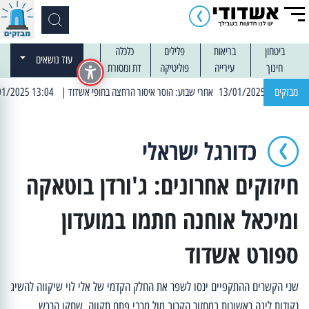
ביטחון
בריאות
פלילים
כלכלה
עוד נושאים
חינוך
עירייה
פוליטיקה
דת ומסורת
מבזקים
| 13:04 14/01/2025 עובדים בלילות: עבודות קרצוף וריבוד אספלט
כדורגל ישראלי
חיזוקים אחרונים: ג'ורדן בוטאקה
ומיכאל אוחנה חתמו במועדון
ספורט אשדוד
שני הקשרים ההתקפיים ינסו לשפר את החלק הקדמי של אלי לוי שיקווה להשיג
נקודות ליגה ראשונות במחזור הקרוב מול מכבי פתח תקווה. שחקן הרכש