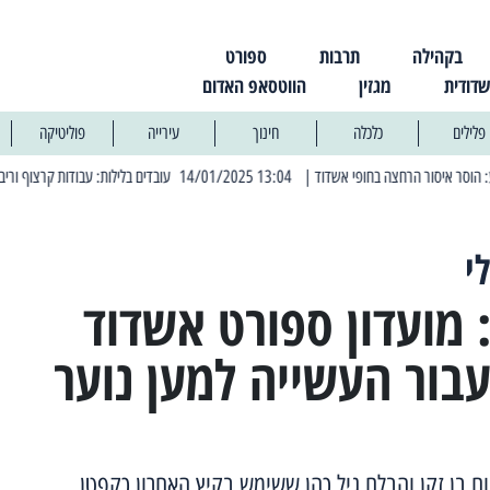
בקהילה
תרבות
ספורט
שדודית
מגזין
הווטסאפ האדום
פלילים
כלכלה
חינוך
עירייה
פוליטיקה
| 13:04 14/01/2025 עובדים בלילות: עבודות קרצוף וריבוד אספלט
| 11:30 03/03/2025 בחמישי הקרוב: הרחובות בהם תהיה הפסקת חשמל יזומה
י
 מועדון ספורט אשדוד
בור העשייה למען נוער
 בן זקן והבלם גיל כהן ששימש בקיץ האחרון כקפטן