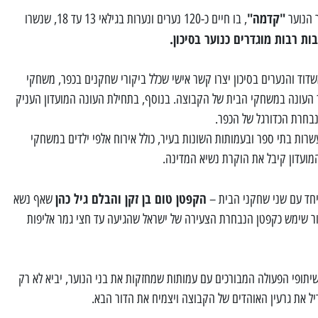
"קדמה"
 הנוער
, בו חיים כ-120 נערים ונערות בגילאי 13 עד 18, שנשרו
ות רבות מוגדרים כנוער בסיכון.
וד והנערים בסיכון יצרו קשר אישי שכלל ביקורי שחקנים בכפר, משחקי
ך העונה במשחקי הבית של הקבוצה. בנוסף, בתחילת העונה המועדון העניק
בחרת הכדורגל של הכפר.
שרות בתי ספר ובעמותות השונות בעיר, כולל אירוח אלפי ילדים במשחקי
מועדון קיבל את הוקרת נשיא המדינה.
הקפטן טום בן זקן והבלם גיל כהן
חד עם שני שחקני הבית –
שאף נשא
ור שימש כקפטן הנבחרת הצעירה של ישראל שהגיעה עד חצי גמר אליפות
שיתופי הפעולה המבורכים עם עמותות שמחזקות את בני הנוער, יביא לא רק
דיל את גרעין האוהדים של הקבוצה ויצמיח את הדור הבא.