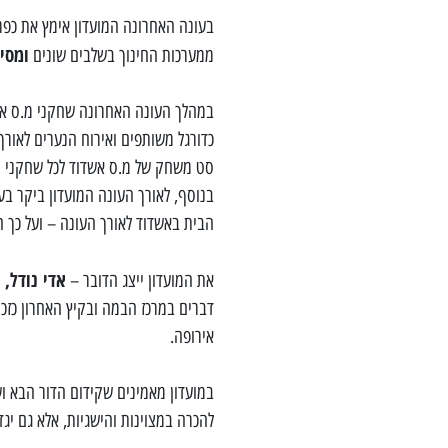
בעונה האחרונה המועדון אימץ את כפר
ומסיב
ממערכות החינוך בשלבים שונים
במהלך העונה האחרונה שחקני מ.ס אשד
כדורגל משותפים ואירוח הנערים לאור
סט משחק של מ.ס אשדוד לכל שחקני נ
בנוסף, לאורך העונה המועדון ביקר בע
הבית באשדוד לאורך העונה – ועל כך ה
אדי נודל,
את המועדון ייצג הדובר –
י
דברים במרכז הבמה ובקיץ האחרון כזכ
אירופה.
במועדון מאמינים שקידום הדור הבא ו
להכרה במצוינות והישגיות, אלא גם יג