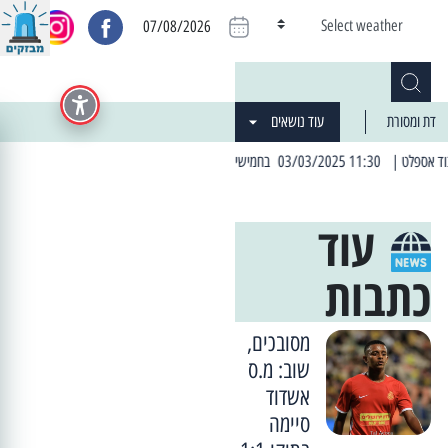
Select weather
07/08/2026
דת ומסורת
עוד נושאים
| 06:19 25/03/2024 "מה חדש בעיר": המדור שבו תתעדכנו על כל מה ש... חדש
עוד
כתבות
מסובכים,
שוב: מ.ס
אשדוד
סיימה