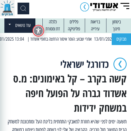
ביטחון
בריאות
פלילים
כלכלה
עוד נושאים
חינוך
עירייה
פוליטיקה
דת ומסורת
מבזקים
| 13:04 14/01/2025 עובדים בלילות: עבודות קרצוף וריבוד אספלט
כדורגל ישראלי
קשה בקרב – קל באימונים: מ.ס
אשדוד גברה על הפועל חיפה
במשחק ידידות
תשעה ימים לפני שהיא חוזרת למאבקי התחתית בליגת העל ומתכוננת למשחק
הבית החשוב מול טבריה, הקבוצה של אלי לוי רשמה לפחות ניצחון במשחק