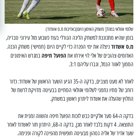
שלומי אזולאי במהלך משחק האימון היום(באדיבות מ.ס אשדוד)
בזמן שהיא מתכוננת למשחק הליגה הגורלי בעוד כשבוע מול עירוני טבריה,
מ.ס אשדוד
ניצלה את ימי הפגרה כדי לקיים היום (חמישי) משחק הכנה.
הפועל חיפה
האדומים-צהובים של אלי לוי אירחו את
במגרש האימונים
הסמוך לאזור הנמל, וגברו עליהם 3:1.
לאחר לא מעט מצבים, בדקה ה-35 הגיע השער הראשון של אשדוד: כדור
רוחב של סתיו נחמני לשלומי אזולאי הסתיים בבעיטה מדויקת לרשת של
החלוץ שהעלה את אשדוד ליתרון ראשון במשחק.
בדקה ה-64 סער אלקיים כבש לזכות הפועל חיפה והשווה זמנית את
התוצאה. 4 דקות בלבד לאחר מכן, בדקה ה-68, היתרון חזר לאשדוד לאחר
שער אדיר של אליה גטהון מבעיטה חופשית מהפינה לקורה ופנימה.