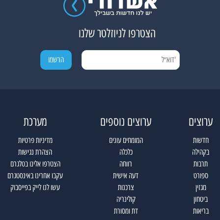
הצטרפו לניוזלטר שלנו
ערוצים
ערוצים נוספים
מערכת
חדשות
המומחים עונים
מדיניות פרטיות
בקהילה
כלכלה
הצהרת נגישות
תרבות
רווחה
הצטרפו אלינו בטלגרם
ספורט
דעה אישית
עקבו אחרינו באינסטגרם
מגזין
צרכנות
עשו לנו לייק בפייסבוק
ביטחון
קולינריה
בריאות
דת ומסורת