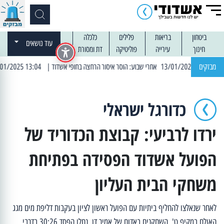
ביטחון
בריאות
פלילים
כלכלה
עוד נושאים
חינוך
עירייה
פוליטיקה
דת ומסורת
מבזקים
| 13:04 14/01/2025 עובדים בלילות: עבודות קרצוף וריבוד אספלט
כדורגל ישראלי
ירדו לרביעי: קבוצת הכדוריד של
הפועל אשדוד הפסידה בפתיחת
משחקי הבית העליון
לאחר שנאלצו להחליף ביתיות עם הפועל ראשון לציון בעקבות דליפת מים מגג
האולם במקיף ט', השחקנים באדום של אמיר דן, נחלו הפסד 30:26 בדרבי