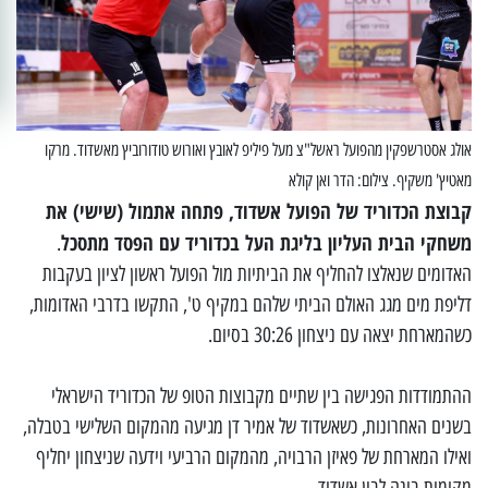
אולג אסטרשפקין מהפועל ראשל"צ מעל פיליפ לאובץ ואורוש טודורוביץ מאשדוד. מרקו
מאטיץ' משקיף. צילום: הדר ואן קולא
קבוצת הכדוריד של הפועל אשדוד, פתחה אתמול (שישי) את
משחקי הבית העליון בליגת העל בכדוריד עם הפסד מתסכל
.
האדומים שנאלצו להחליף את הביתיות מול הפועל ראשון לציון בעקבות
דליפת מים מגג האולם הביתי שלהם במקיף ט', התקשו בדרבי האדומות,
כשהמארחת יצאה עם ניצחון 30:26 בסיום.
ההתמודדות הפגישה בין שתיים מקבוצות הטופ של הכדוריד הישראלי
בשנים האחרונות, כשאשדוד של אמיר דן מגיעה מהמקום השלישי בטבלה,
ואילו המארחת של פאיזן הרבויה, מהמקום הרביעי וידעה שניצחון יחליף
מקומות בינה לבין אשדוד.