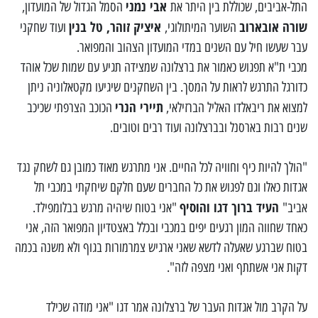
אבי נמני
התל-אביבים, שכוללת בין היתר את
הסמל הגדול של המועדון,
שורה אובארוב
איציק זוהר, טל בנין
השוער המיתולוגי,
ועוד שחקני
עבר שעשו חיל עם השנים במדי המועדון הצהוב והמפואר.
מכבי ת"א תפגוש כאמור את ברצלונה שמצידה תגיע עם שמות שכל אוהד
כדורגל התרגש לראות על המסך. בין השחקנים שיגיעו מקטאלוניה ניתן
תיירי הנרי
למצוא את ריבאלדו האליל הברזילאי,
הכוכב הצרפתי שכיכב
שנים רבות בארסנל ובברצלונה ועוד רבים וטובים.
"הולך להיות כיף וחוויה לכל החיים. אני מתרגש מאוד כמובן גם לשחק נגד
אגדות כאלו וגם לפגוש את כל החברים שעם חלקם שיחקתי במכבי תל
העיד ברוך דגו והוסיף
אביב"
"אני בטוח שיהיה מרגש בבלומפילד.
כאחד שחווה המון רגעים יפים במכבי ובכלל באצטדיון המפואר הזה, אני
בטוח שברגע שאעלה לדשא שאני ארגיש צמרמורות בגוף ולא משנה בכמה
דקות אני אשתתף ואני מצפה לזה".
על הקרב מול אגדות העבר של ברצלונה אמר דגו "אני מודה שכילד