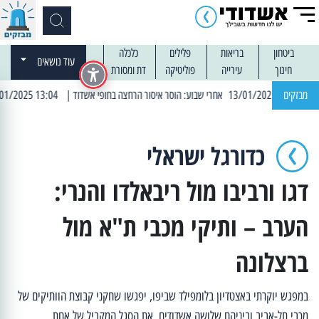
ביטחון
בריאות
פלילים
כלכלה
עוד נושאים
חינוך
עירייה
פוליטיקה
דת ומסורת
מבזקים
| 13:04 14/01/2025 עובדים בלילות: עבודות קרצוף וריבוד אספלט
כדורגל ישראלי
דגו ורביבו מול ריבאלדו והנרי:
הערב – ותיקי מכבי ת"א מול
ברצלונה
במפגש יוקרתי באצטדיון בלומפילד שביפו, יפגשו שחקני קבוצת הוותיקים של
מכבי תל-אביב וביניהם שלושה אשדודים, את הסגל המקביל של אחת