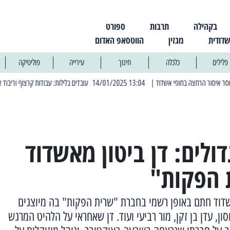
בקהילה
תרבות
ספורט
שדודית
מגזין
הווטסאפ האדום
פלילים
כלכלה
חינוך
עירייה
פוליטיקה
| 13:04 14/01/2025 עובדים בלילות: עבודות קרצוף וריבוד אספלט
| 11:30 03/03/2025 בחמישי הקרוב: הרחובות בהם תהיה הפסקת חשמל יזומה
ולים: דן ביטון מאשדוד
 הפקות"
עיר דן ביטון (21) מאשדוד חתם באופן רשמי בחברת "שרית הפקות" בה מיוצגים
ון, עדן בן זקן, מור רביעי ועוד. דן שאחראי על הלהיט המרגש