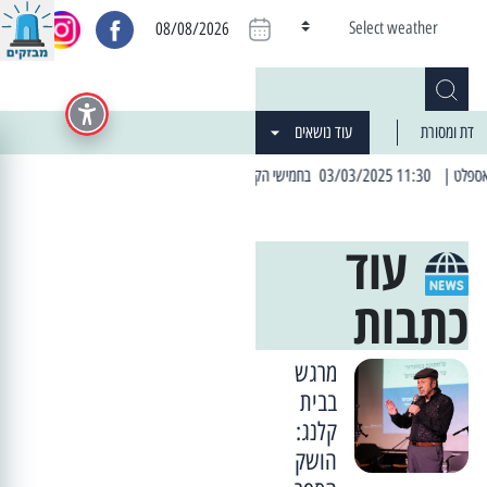
Select weather
08/08/2026
דת ומסורת
עוד נושאים
| 06:19 25/03/2024 "מה חדש בעיר": המדור שבו תתעדכנו על כל מה ש... חדש
עוד
כתבות
מרגש
בבית
קלנג:
הושק