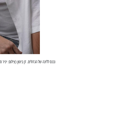
נכנס לליגה של הגדולים. דן ביטון (צילום: יניר ס