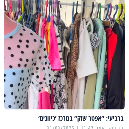
ברביעי: ״אפטר שוק״ במרכז ׳כיוונים׳
11:47 | 31/03/2025