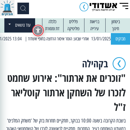
ביטחון
בריאות
פלילים
כלכלה
עוד נושאים
חינוך
עירייה
פוליטיקה
דת ומסורת
מבזקים
| 13:04 14/01/2025 עובדים בלילות: עבודות קרצוף וריבוד אספלט
בקהילה
"זוכרים את ארתור": אירוע שחמט
לזכרו של השחקן ארתור קוטליאר
ז"ל
בשבת הקרובה בשעה 10:00 בבוקר, תתקיים תחרות בזק של 'משחק המלכים'
במועדון השחמט בעיר. התחרות, תתקיים לראשונה לזכרו של השחמטאי האהוב