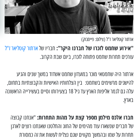
ארתור קוטליאר ז"ל (צילום: פייסבוק)
"אירוע שחמט לזכרו של חברנו היקר":
חבריו של
ארתור קוטליאר ז"ל
עורכים תחרות שחמט פתוחה לזכרו, ביום שבת הקרוב.
ארתור היה שחמטאי מוכר במועדון שחמט אשדוד במשך שנים והגיע
להישגים מרשימים בשחמט: בין הצלחותיו האישיות והקבוצתיות בתחום,
עלה גם לגמר אליפות הארץ עד גיל 18 בצעירותו וסיים בעשירייה הראשונה
בארץ.
חברו אלכס מילמן מספר קצת על מהות התחרות:
"אנחנו קבוצה
של חברים שנשארו עוד מהימים של החוג והחלטנו שאנחנו רוצים לארגן
תחרות על שמו ובהמשך מקווים שגם נצליח לעשות את זה כמסורת