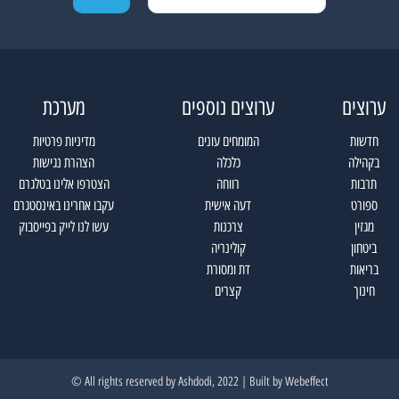
ערוצים
ערוצים נוספים
מערכת
חדשות
המומחים עונים
מדיניות פרטיות
בקהילה
כלכלה
הצהרת נגישות
תרבות
רווחה
הצטרפו אלינו בטלגרם
ספורט
דעה אישית
עקבו אחרינו באינסטגרם
מגזין
צרכנות
עשו לנו לייק בפייסבוק
ביטחון
קולינריה
בריאות
דת ומסורת
חינוך
קצרים
All rights reserved by Ashdodi, 2022 | Built by
Webeffect ©