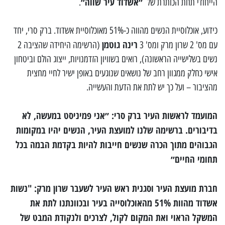
״אשדוד עיר שווה״
הייחודי תחת הכותרת של
.
כידוע, אוכלוסיית הנשים מהווה כ-51% מאוכלוסיית אשדוד. ברק סרי, יחד
רינה גוטמן
עם מס' 2 שרון מרק ומס' 3
(הרשימה היחידה שהציבה 2
נשים בשלישייה הראשונה), רואים בשוויון הזדמנויות, ייצוג הולם וביטחון
אישי כחלק ממגוון רחב של נושאים שנוגעים באופן ישיר לחיי מחצית
מהציבור – ועל כך יש לתת את הדעת והעשייה.
המועמד לראשות העיר ברק סרי: ״אני פמיניסט במעשה, לא
בדיבורים. ברשימה שלנו למועצת העיר, הנשים יהיו במקומות
הגבוהים מתוך הכרה שנשים חייבות להיות בקדמת הבמה בכל
תחומי החיים״
חברת מועצת העיר וסגנית ראש העיר לשעבר שרון מרק: "נשות
אשדוד מהוות 51% מהאוכלוסייה בעיר ובכוונתנו לתת את
המשקל הראוי ואת המקום לקול, לצרכים ולנקודת המבט של