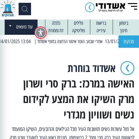
ביטחון
בריאות
פלילים
כלכלה
עוד נושאים
חינוך
עירייה
פוליטיקה
דת ומסורת
מבזקים
| 13:04 14/01/2025 עובדים בלילות: עבודות קרצוף וריבוד אספלט
אשדוד בוחרת
האישה במרכז: ברק סרי ושרון
מרק השיקו את המצע לקידום
נשים ושוויון מגדרי
אל מול עשרות נשים תושבות העיר מכל הגילאים והרובעים, השיקו המועמד
לראשות העיר ברק סרי ומס' 2 ברשימתו, סגנית ראש העיר לשעבר שרון מרק,