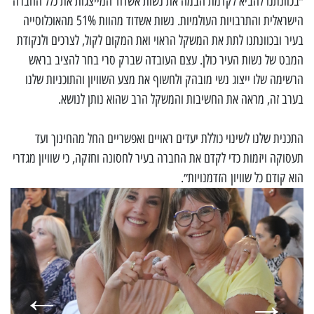
״בכוונתנו להביא לקדמת הבמה את נשות אשדוד המייצגות את כלל החברה
הישראלית והתרבויות העולמיות. נשות אשדוד מהוות 51% מהאוכלוסייה
בעיר ובכוונתנו לתת את המשקל הראוי ואת המקום לקול, לצרכים ולנקודת
המבט של נשות העיר כולן. עצם העובדה שברק סרי בחר להציב בראש
הרשימה שלו ייצוג נשי מובהק ולחשוף את מצע השוויון והתוכניות שלנו
בערב זה, מראה את החשיבות והמשקל הרב שהוא נותן לנושא.
התכנית שלנו לשינוי כוללת יעדים ראויים ואפשריים החל מהחינוך ועד
תעסוקה ויזמות כדי לקדם את החברה בעיר לחסונה וחזקה, כי שוויון מגדרי
הוא קודם כל שוויון הזדמנויות״.