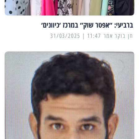
ברביעי: ״אפטר שוק״ במרכז ׳כיוונים׳
11:47 | 31/03/2025