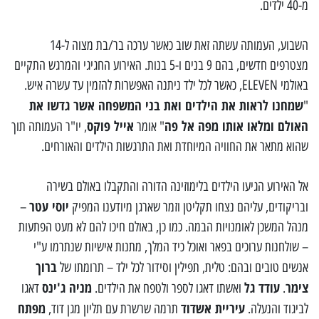
מ-40 ילדים.
השבוע, העמותה עשתה זאת שוב כאשר ערכה בר/בת מצוה ל-14
מצטרפים חדשים, בהם 9 בנים ו-5 בנות. האירוע החגיגי והמרגש התקיים
באולמי ELEVEN, כאשר לכל ילד ניתנה האפשרות להזמין עד עשרה איש.
שמחנו לראות את הילדים ואת בני המשפחה אשר גדשו את
"
האולם ומלאו אותו מפה אל פה
אייל פוקס
" אומר
, יו"ר העמותה תוך
שהוא מתאר את החוויה המיוחדת ואת התרגשות הילדים והאורחים.
אל האירוע הגיעו הילדים בלימוזינה הדורה והתקבלו באולם בשירה
יוסי עטר
ובריקודים, עליהם נצחו תקליטן וזמר שארגן מיודענו המפיק
–
מנהל המשכן לאומנויות הבמה. כמו כן, באולם חיכו להם לא מעט הפתעות
– שולחנות ערוכים בפאר ואוכל כיד המלך, מתנות אישיות שנתרמו ע"י
ברוך
אנשים טובים ובהם: טלית, תפילין וסידור לכל ילד – תרומתו של
צימר
עודד גל
מניה ג'ינס
.
ואשתו דאגו לספר ולטפח את הילדים.
דאגו
עיריית אשדוד
מפתח
לביגוד והנעלה.
תרמה שרשרת עם תליון מגן דוד,