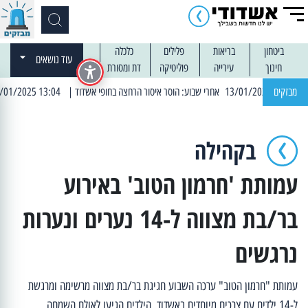
ביטחון
בריאות
פלילים
כלכלה
עוד נושאים
חינוך
עירייה
פוליטיקה
דת ומסורת
מבזקים
| 13:04 14/01/2025 עובדים בלילות: עבודות קרצוף וריבוד אספלט
בקהילה
עמותת 'חרמון הטוב' באירוע
בר/בת מצווה ל-14 נערים ונערות
נרגשים
עמותת "חרמון הטוב" ערכה השבוע חגיגת בר/בת מצווה מרשימה ומרגשת
ל-14 ילדים עם צרכים מיוחדים באשדוד. הילדים הגיעו לאולם השמחה