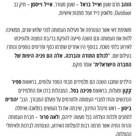
הזהב
אייל בראל
אייל וייסמן
תרם שעון ו
– שעון מעורר.
– תיק גב
Outdoor. פלאפון נייד ועוד מתנות אישיות.
משפחת דאי אשר הצטרפה אל פעילות העמותה לפני שלוש שנים, ממשיכה
ללוות את העמותה וגם השנה סייעה להפקת בר/בת המצוה ולהפיכתו
לאירוע בלתי נשכח. בנוסף היו אחרים שתרמו כסף ופריטים נוספים ונותרו
לכולם התודה והברכה. אלה הם פניה היפות של
בעילום שם. "
החברה הישראלית
" אומר פוקס.
ספיר
הילדים שחגגו השנה הם תלמידים מבתי הספר עלומים, בראשות
קקון
פנינה בסל.
ומעלות, בראשות
המנהלות ברכו את התלמידים
יהודית
הנרגשים והודו לחברי העמותה ולתורמים על פועלם המבורך. הגב'
ביטון
– ראש מינהל החינוך, שיבחה את כל העושים במלאכה ואיחלה
לאה סרור
לחתנים ולכלות הצלחה בכל מעשה ידיהם, ו
– חברת העמותה
והרוח החיה אשר תרמה רבות להצלחת האירוע, הצטרפה לברכות ולאיחולי
ההצלחה.