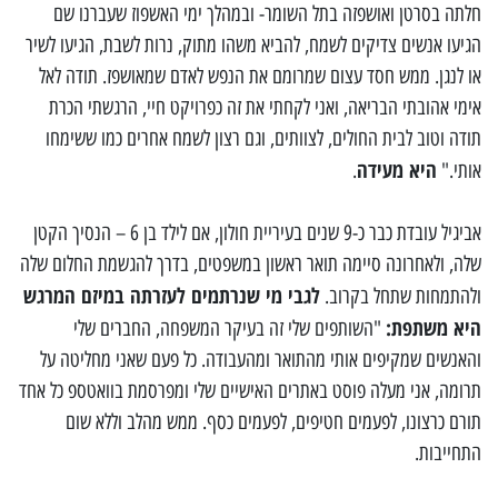
חלתה בסרטן ואושפזה בתל השומר- ובמהלך ימי האשפוז שעברנו שם
הגיעו אנשים צדיקים לשמח, להביא משהו מתוק, נרות לשבת, הגיעו לשיר
או לנגן. ממש חסד עצום שמרומם את הנפש לאדם שמאושפז. תודה לאל
אימי אהובתי הבריאה, ואני לקחתי את זה כפרויקט חיי, הרגשתי הכרת
תודה וטוב לבית החולים, לצוותים, וגם רצון לשמח אחרים כמו ששימחו
היא מעידה
אותי."
.
אביגיל עובדת כבר כ-9 שנים בעיריית חולון, אם לילד בן 6 – הנסיך הקטן
שלה, ולאחרונה סיימה תואר ראשון במשפטים, בדרך להגשמת החלום שלה
לגבי מי שנרתמים לעזרתה במיזם המרגש
ולהתמחות שתחל בקרוב.
היא משתפת:
"השותפים שלי זה בעיקר המשפחה, החברים שלי
והאנשים שמקיפים אותי מהתואר ומהעבודה. כל פעם שאני מחליטה על
תרומה, אני מעלה פוסט באתרים האישיים שלי ומפרסמת בוואטספ כל אחד
תורם כרצונו, לפעמים חטיפים, לפעמים כסף. ממש מהלב וללא שום
התחייבות.