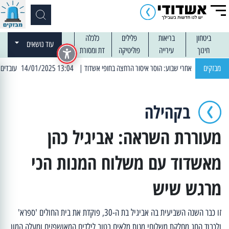
ביטחון
בריאות
פלילים
כלכלה
עוד נושאים
חינוך
עירייה
פוליטיקה
דת ומסורת
מבזקים
| 13:04 14/01/2025 עובדים בלילות: עבודות קרצוף וריבוד אספלט
בקהילה
מעוררת השראה: אביגיל כהן
מאשדוד עם משלוח המנות הכי
מרגש שיש
זו כבר השנה השביעית בה אביגיל בת ה-30, פוקדת את בית החולים 'ספרא'
ולכבוד החג מחלקת משלוחי מנות מלאים בטוב לילדים המאושפזים ומעלה המון