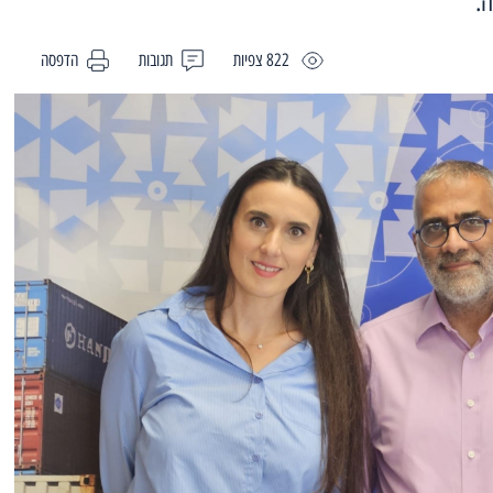
ה.
822 צפיות
תגובות
הדפסה