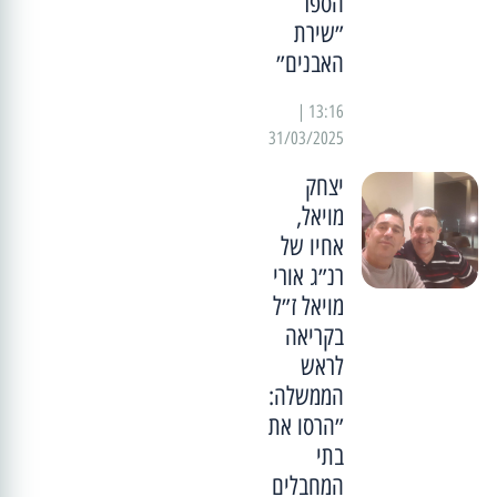
הספר
״שירת
האבנים״
13:16 |
31/03/2025
יצחק
מויאל,
אחיו של
רנ״ג אורי
מויאל ז״ל
בקריאה
לראש
הממשלה:
״הרסו את
בתי
המחבלים