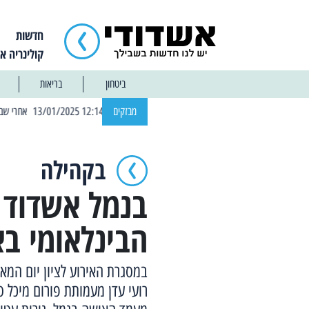
חדשות
קולינריה א
ביטחון
בריאות
| 12:14 13/01/2025 אחרי שבוע: הוסר איסור הרחצה בחופי אשדוד
מבזקים
בקהילה
בנמל אשדוד צ
הבינלאומי בא
במסגרת האירוע לציון יום המא
רועי עדן מעמותת פורום מיכל ס