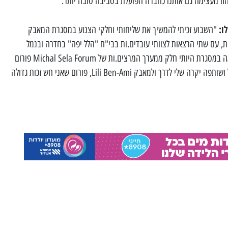
הזו מעצימה גם אותנו כחברה הפועלת בסביבה טובה יותר."
ו:
"השבוע זכיתי להמשיך את שליחותי וחלקי הצנוע במסגרת המאבק
 עם שתי הרצאות לצוותי עובדים.ות בבי"ח "הלל יפה" בחדרה ובנמל
אשדוד. ההרצאה בנמל אשדוד התקיימה במסגרת היותי חלק ממערך המרצים.ות של Michal Sela Forum פורום
מיכל סלה, אותו ייסדה אחותה של מיכל ושותפה יקרה שלי לדרך ולמאבק Lili Ben-Ami, פורום שאני חש זכות גדולה