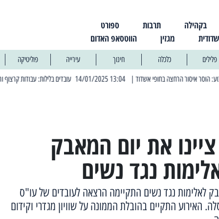
בקהילה
תרבות
ספורט
שדודית
מגזין
הווטסאפ האדום
פלילים
כלכלה
חינוך
עירייה
פוליטיקה
| 13:04 14/01/2025 עובדים בלילות: עבודות קרצוף וריבוד אספלט
| 11:30 /03/2025
יינו את יום המאבק
לימות נגד נשים
בק לאלימות נגד נשים התקיימה הרצאה לעובדים של עו"ס
לה. האירוע התקיים בהובלת הממונה על שוויון מגדרי וקידום