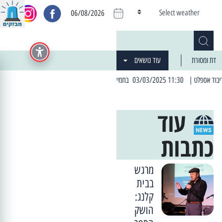
Select weather
06/08/2026
דת ומסורת
עוד נושאים
03 בחמישי הקרוב: הרחובות בהם תהיה הפסקת חשמל יזומה
| 06:19 25/03/2024 "מה חדש בעיר": המדור שבו תתעדכנו על כל מה ש... חדש
עוד
כתבות
מרגש
בבית
קלנג:
הושק