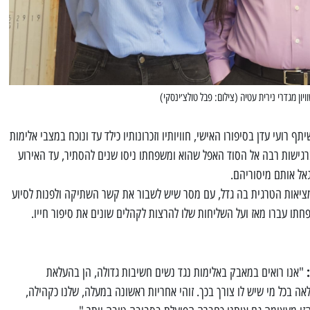
ויון מגדרי נירית עטיה (צילום: פבל טולצ׳ינסקי)
ועי עדן בסיפורו האישי, חוויותיו וזכרונותיו כילד עד ונוכח במצבי אלימות
 ברגישות רבה אל הסוד האפל שהוא ומשפחתו ניסו שנים להסתיר, עד האירוע
אל אותם מיסוריהם.
מציאות הטרגית בה גדל, עם מסר שיש לשבור את קשר השתיקה ולפנות לסיוע
תו עברו מאז ועל השליחות שלו להרצות לקהלים שונים את סיפור חייו.
"אנו רואים במאבק באלימות נגד נשים חשיבות גדולה, הן בהעלאת
ה בכל מי שיש לו צורך בכך. זוהי אחריות ראשונה במעלה, שלנו כקהילה,