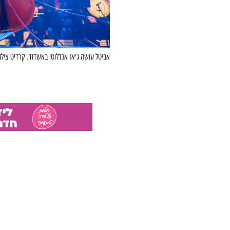
אביטל עושה ג׳אז אנדלוסי באשדוד. קרדיט צילו