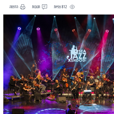
812 צפיות
תגובות
הדפסה