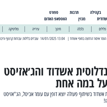
בקהילה
תרבות
ספורט
שדודית
מגזין
הווטסאפ האדום
פלילים
כלכלה
חינוך
עירייה
פוליטיקה
| 13:04 14/01/2025 עובדים בלילות: עבודות קרצוף וריבוד אספלט
| 11:30 03/03/2025 בחמישי הקרוב: הרחובות בהם תהיה הפסקת חשמל יזומה
דלוסית אשדוד והג׳אזיסט
על במה אחת
אשדוד בשיתוף פעולה יוצא דופן עם עומר אביטל, הג"אזיסט
!