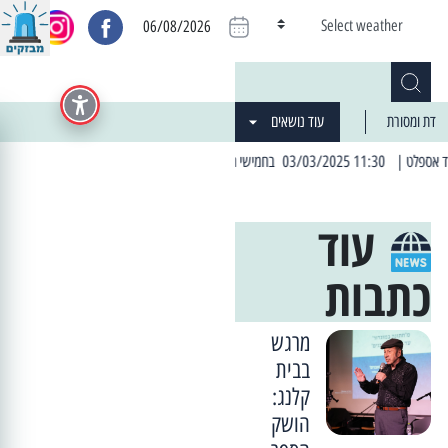
Select weather
06/08/2026
דת ומסורת
עוד נושאים
| 06:19 25/03/2024 "מה חדש בעיר": המדור שבו תתעדכנו על כל מה ש... חדש
עוד
כתבות
מרגש
בבית
קלנג:
הושק