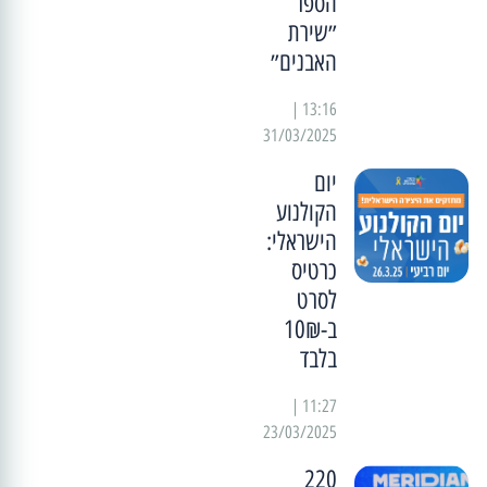
הספר
״שירת
האבנים״
13:16 |
31/03/2025
יום
הקולנוע
הישראלי:
כרטיס
לסרט
ב-10₪
בלבד
11:27 |
23/03/2025
220