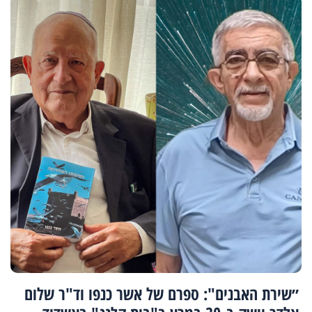
״שירת האבנים": ספרם של אשר כנפו וד"ר שלום