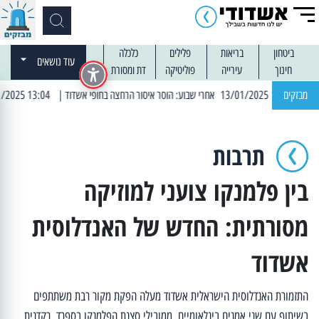
ביטחון
בריאות
פלילים
כלכלה
עוד נושאים
חינוך
עירייה
פוליטיקה
דת ומסורת
מבזקים
| 13:04 14/01/2025 עובדים בלילות: עבודות קרצוף וריבוד אספלט
תרבות
בין פלמנקו צועני למוזיקה
מסורתית: החדש של האנדלוסית
אשדוד
התזמורת האנדלוסית הישראלית אשדוד מעלה הפקת מקור רבת משתתפים
בשיתוף עם שני אמנים בינלאומיים, ממובילי סצנת הפלמנקו בספרד, רקדנית