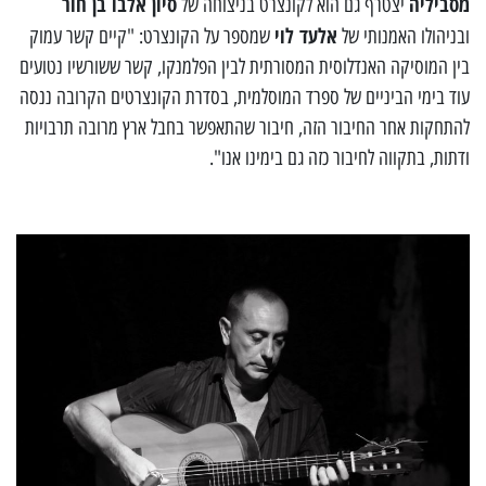
מסביליה
סיון אלבו בן חור
יצטרף גם הוא לקונצרט בניצוחה של
אלעד לוי
ובניהולו האמנותי של
שמספר על הקונצרט: "קיים קשר עמוק
בין המוסיקה האנדלוסית המסורתית לבין הפלמנקו, קשר ששורשיו נטועים
עוד בימי הביניים של ספרד המוסלמית, בסדרת הקונצרטים הקרובה ננסה
להתחקות אחר החיבור הזה, חיבור שהתאפשר בחבל ארץ מרובה תרבויות
ודתות, בתקווה לחיבור כזה גם בימינו אנו".