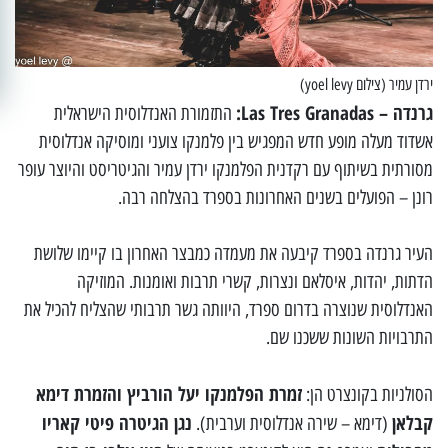
ירדן עמיר (צילום yoel levy)
גרנדה – Las Tres Granadas:
התזמורת האנדלוסית הישראלית
אשדוד מעלה מופע חדש המפגיש בין פלמנקו צועני ומוסיקה אנדלוסית
מסורתית בשיתוף עם רקדנית הפלמנקו ירדן עמיר והגיטריסט והיוצר עופר
רונן – הפועלים בשנים האחרונות בספרד בהצלחה רבה.
העיר גרנדה בספרד קיבעה את מעמדה כמבצר האחרון בו קיימו שלושת
הדתות, יהדות, איסלאם ונצרות, קשרי תרבות ואומנות. המוזיקה
האנדלוסית שנוצרה בדרום ספרד, היוותה גשר תרבותי שהצליח להכיל את
התרבויות השונות ששכנו שם.
זמרת הפלמנקו יעל הורביץ והזמרת דימא
הסולניות בקונצרט הן:
קבלאן
נגן הגיטרה פיטי קאריו
(דימא – שירה אנדלוסית וערבית).