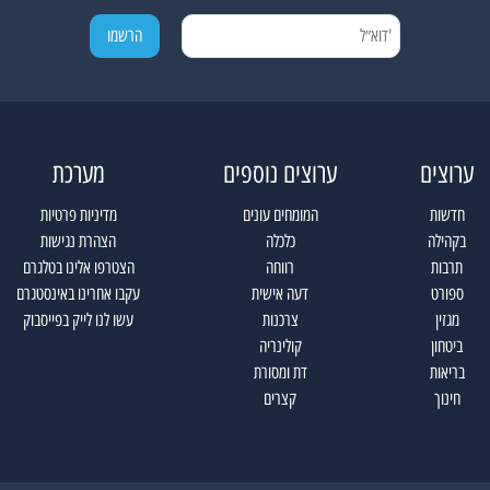
ערוצים
ערוצים נוספים
מערכת
חדשות
המומחים עונים
מדיניות פרטיות
בקהילה
כלכלה
הצהרת נגישות
תרבות
רווחה
הצטרפו אלינו בטלגרם
ספורט
דעה אישית
עקבו אחרינו באינסטגרם
מגזין
צרכנות
עשו לנו לייק בפייסבוק
ביטחון
קולינריה
בריאות
דת ומסורת
חינוך
קצרים