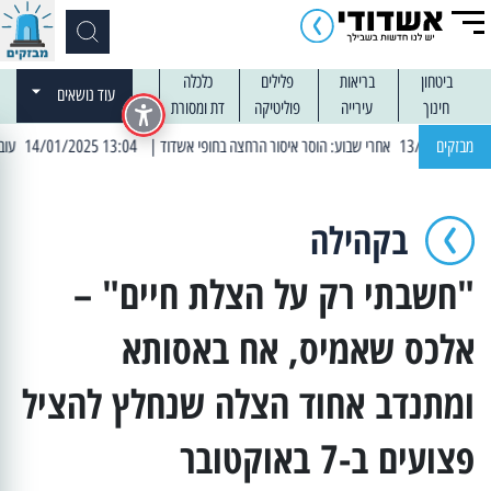
ביטחון
בריאות
פלילים
כלכלה
עוד נושאים
חינוך
עירייה
פוליטיקה
דת ומסורת
מבזקים
| 13:04 14/01/2025 עובדים בלילות: עבודות קרצוף וריבוד אספלט
בקהילה
"חשבתי רק על הצלת חיים" –
אלכס שאמיס, אח באסותא
ומתנדב אחוד הצלה שנחלץ להציל
פצועים ב-7 באוקטובר