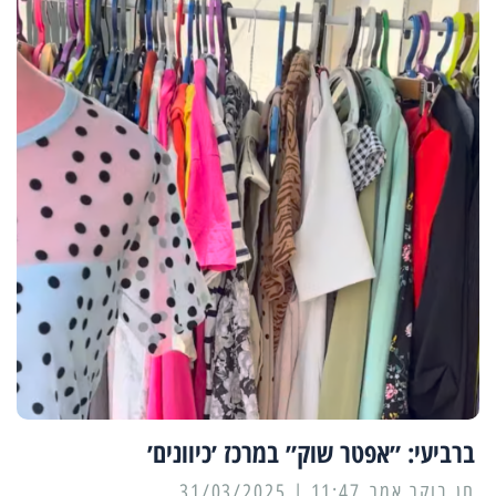
ברביעי: ״אפטר שוק״ במרכז ׳כיוונים׳
11:47 | 31/03/2025