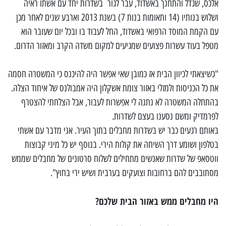
אלכס, שגדל והתחנך באשדוד, עבר לגור בשדרות יחד עם אשתו ראיה
ושלוש בנותיו (14 ותאומות בנות 7) בשנת 2013 וארבע שנים לאחר מכן
עם הקמת המוסד הרפואי באשדוד, החל לעבוד בו ובכל יום שעובר הוא
מטפל בעוד עשרות פצועים שמגיעים למקום משדה הקרב ומאזור הדרום.
"כשיצאתי לכיוון הבית אז כמובן שאי אפשר היה להיכנס כי המשטרה חסמה
את כל הכניסות ולמזלי באזור צומת אשקלון היה אמבולנס של איחוד הצלה.
בהתחלה המשטרה לא נתנה לי אפשרות לעבור, אבל הצלחתי להצטרף
לפרמדיק ומשם נסענו בעצם לשדרות.
באותם רגעים כבר יש בשדרות מחבלים בתוך העיר. אני מדבר עם אשתי
בטלפון ושומע דרך השיחה את קולות הירי. בנוסף יש כל מיני קבוצות
ווטסאפ של שדרות שאנשים מתחילים לשלוח סרטונים של מחבלים שממש
מסתובבים להם ברחובות וצועקים בערבית ושיש ירי בחוץ".
היו מחבלים ממש באזור הבית שלכם?