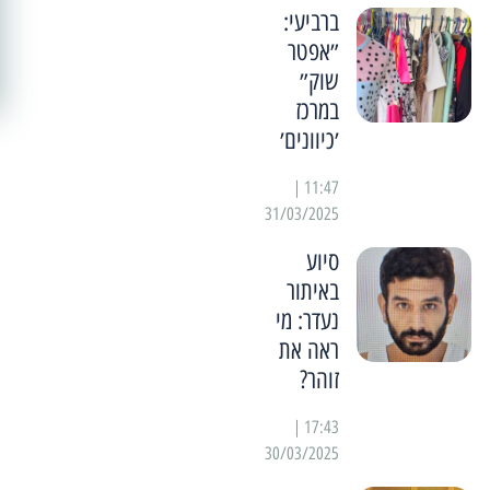
ברביעי:
״אפטר
שוק״
במרכז
׳כיוונים׳
11:47 |
31/03/2025
סיוע
באיתור
נעדר: מי
ראה את
זוהר?
17:43 |
30/03/2025