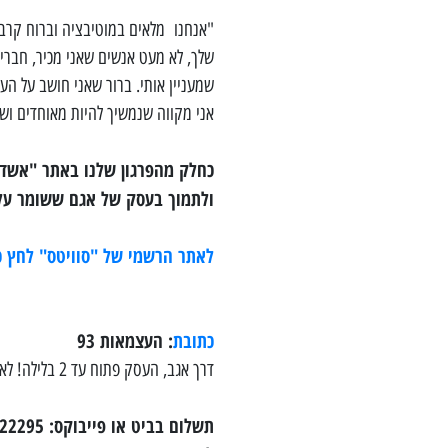
"אנחנו מלאים במוטיבציה וברוח קרב ר
שלך, לא מעט אנשים שאני מכיר, חברי
שמעניין אותי. ברור שאני חושב על הע
אני מקווה שנמשיך להיות מאוחדים וש
כחלק מהפרגון שלנו באתר "אשדוד
ולתמוך בעסק של אגם ששומר על
לאתר הרשמי של "סוויטס" לחץ כ
כתובת
:
העצמאות 93
דרך אגב, העסק פתוח עד 2 בלילה! לאוהבי המאנצ'ים מביננו…
תשלום בביט או פייבוקס: 052-3122295