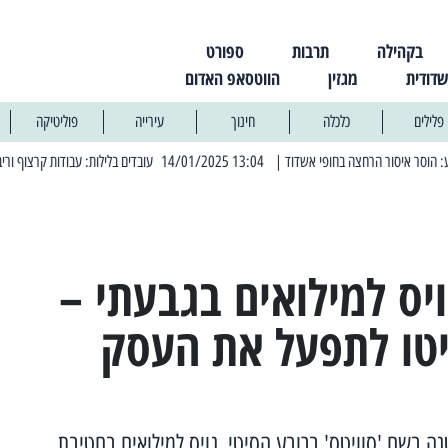
בקהילה
תרבות
ספורט
שדודית
מגזין
הווטסאפ האדום
פלילים
כלכלה
חינוך
עירייה
פוליטיקה
| 13:04 14/01/2025 עובדים בלילות: עבודות קרצוף וריבוד אספלט
| 11:30 03/03/2025 בחמישי הקרוב: הרחובות בהם תהיה הפסקת חשמל יזומה
יס למילואים בגבעתי –
טו לתפעל את העסק
נה בשם 'סוויטס' ברובע הסיטי, גויס למילואים בחטיבת