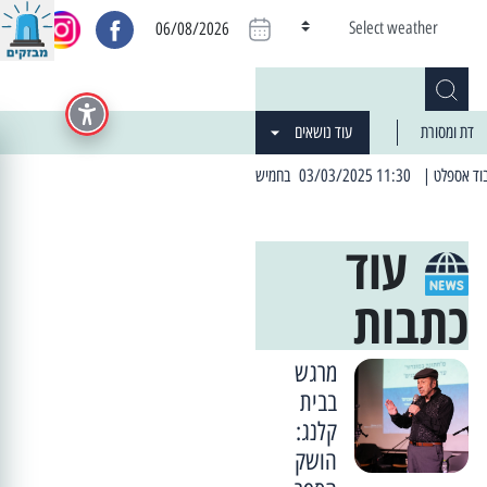
Select weather
06/08/2026
דת ומסורת
עוד נושאים
| 06:19 25/03/2024 "מה חדש בעיר": המדור שבו תתעדכנו על כל מה ש... חדש
עוד
כתבות
מרגש
בבית
קלנג:
הושק