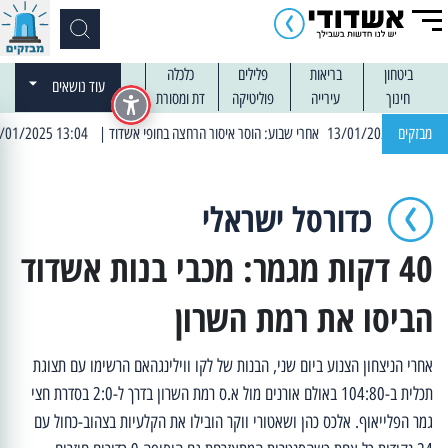
ביטחון
בריאות
פלילים
כלכלה
עוד נושאים
חינוך
עירייה
פוליטיקה
דת ומסורת
מבזקים
| 13:04 14/01/2025 עובדים בלילות: עבודות קרצוף וריבוד אספלט
כדורסל ישראלי
40 דקות מגמר: מכבי בנות אשדוד
הביסו את רמת השרון
אחרי הניצחון הצנוע ביום שני, הבנות של לקו ווילינגהאם הרשימו עם תצוגת
תכלית ב-104:80 באולם אורנים מול א.ס רמת השרון בדרך ל-2:0 בסדרת חצי
גמר הפלייאוף. אלכס כהן ושאטורי ווקר הובילו את הקלעיות בצהוב-כחול עם