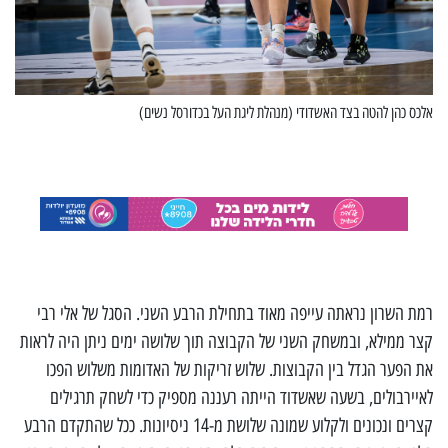
אלכס כהן להטה בצד האשדודי (מנהלת ליגת העל בכדורסל נשים)
רמת השרון נראתה עייפה מאוד בתחילת הרבע השני. הסגל של אלי רבי
קצר ממילא, ובמשחק השני של הקבוצה תוך שלושה ימים ניתן היה לראות
את הפער הגדל בין הקבוצות. שלוש זריקות של האדומות משלוש הפכו
לאיירבולים, בשעה שאשדוד הייתה רעננה מספיק כדי לשחק תרגילים
קצרים ונכונים ולקלוע שמונה שלושת מ-14 ניסיונות. ככל שהתקדם הרבע