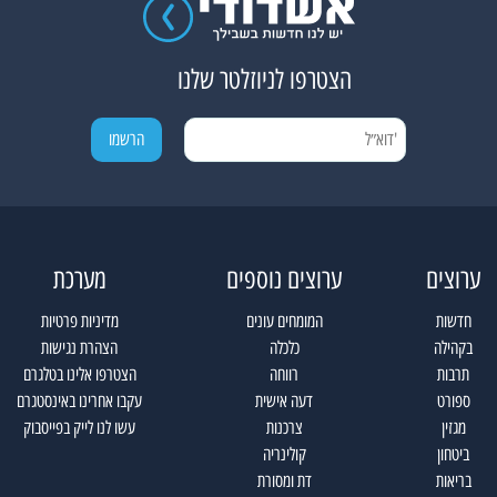
הצטרפו לניוזלטר שלנו
ערוצים
ערוצים נוספים
מערכת
חדשות
המומחים עונים
מדיניות פרטיות
בקהילה
כלכלה
הצהרת נגישות
תרבות
רווחה
הצטרפו אלינו בטלגרם
ספורט
דעה אישית
עקבו אחרינו באינסטגרם
מגזין
צרכנות
עשו לנו לייק בפייסבוק
ביטחון
קולינריה
בריאות
דת ומסורת