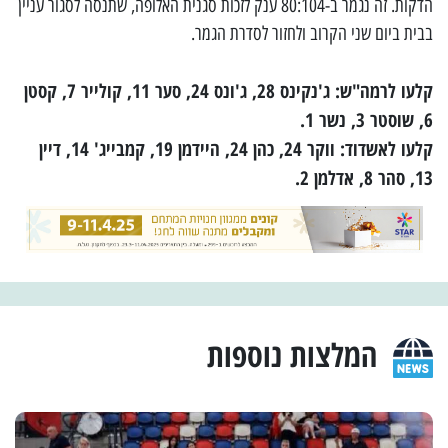
הדקות. זה נגמר ב-80:104 ענק לזכות סגנית האלופה, שתנסה לסגור עניין
בבית ביום שני הקרוב ולחזור לסדרת הגמר.
קלעו לרמה"ש: ג'נקינס 28, ג'ונס 24, סער 11, קולייר 7, קסטן
6, שוסטר 3, נשר 1.
קלעו לאשדוד: ווקר 24, כהן 24, היידמן 19, קמבייג' 14, דיין
13, סהר 8, אדלמן 2.
המלצות נוספות