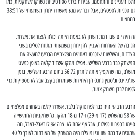
הלכו העניינים והתחממו, עבירות בלתי ספורטיביות נשרקו לשחקניות, כמו
גם טכניות לספסלים, אבל דבר לא מנע מאשדוד יתרון משמעותי של 38:51
במחצית.
זה היה יום שבו רמת השרון לא באמת הייתה יכולה לעצור את אשדוד.
הגובה של האורחות העניק להן יתרון משמעותי מתחת לסלים בשני
הצדדים, והשלשות שנכנסו באחוזים מפלצתיים הכריעו למעשה את
המשחק כבר ברבע השלישי. אפילו מהקו אשדוד קלעה באופן כמעט
מושלם, מה שהקפיץ אותה ליתרון 56:72 בתום הרבע השלישי, בזמן
שג'נקינס וג'סמין ג'ונס הן היחידות שעומדות בקצב אבל לא מספיקות כדי
לכפות לבדן משחק צמוד.
הרבע הרביעי היה כבר לפרוטוקול בלבד. אשדוד קלעה באחוזים מפלצתיים
של 58 מהשלוש (17 מ-29) ו-17 מ-18 מהקו. כל שחקניות החמישייה
סיימו בספרות כפולות, אבל אף אחת לא יצרה אפילו דאבל-דאבל, מה
שמוכיח עד כמה שוויוני ומוצלח היה המשחק של האורחות לאורך כל 40