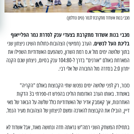
מכבי בנות אשדוד מתקרבת לגמר (טים נודלמן)
מכבי בנות אשדוד מתקרבת בצעדי ענק לסדרת גמר הפלייאוף
בליגת העל לנשים.
הערב (חמישי) הצהובות-כחולות השיגו ניצחון שני
בתוך שלושה ימים מול א.ס רמת השרון, כשהפעם האשדודיות השפילו את
המארחת באולם "אורנים" בדרך ל-104:80 ענק בסיום, ניצחון שגם הקנה
יתרון 2:0 בסדרה מול החבורה של אלי רבי.
כזכור, רק לפני שלושה ימים נפגשו שתי הקבוצות באולם "הקריה"
באשדוד. באותו הערב האדומות הוליכו בהפרש דו-ספרתי ב3 הדקות
האחרונות, אך קאמבק אדיר של האשדודיות כולל שלשה על הבאזר של מאי
דיין, הובילו את הקבוצות להארכה ומשם לניצחון של הצהובות מעיר הנמל.
בתחילת המשחק השני רמה"ש נראתה חדה ונחושה מאוד, אבל אשדוד לא