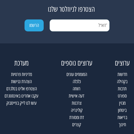
הצטרפו לניוזלטר שלנו
ערוצים
ערוצים נוספים
מערכת
חדשות
המומחים עונים
מדיניות פרטיות
בקהילה
כלכלה
הצהרת נגישות
תרבות
רווחה
הצטרפו אלינו בטלגרם
ספורט
דעה אישית
עקבו אחרינו באינסטגרם
מגזין
צרכנות
עשו לנו לייק בפייסבוק
ביטחון
קולינריה
בריאות
דת ומסורת
חינוך
קצרים