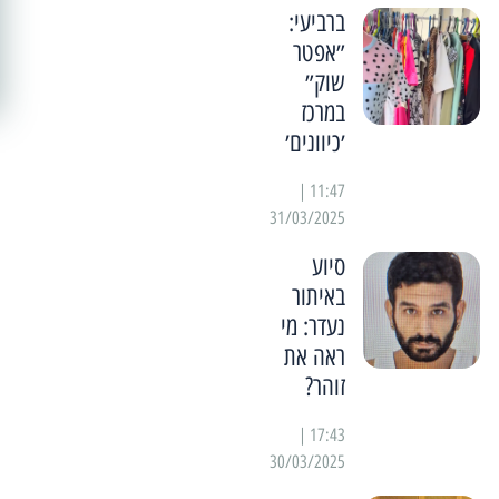
ברביעי:
״אפטר
שוק״
במרכז
׳כיוונים׳
11:47 |
31/03/2025
סיוע
באיתור
נעדר: מי
ראה את
זוהר?
17:43 |
30/03/2025