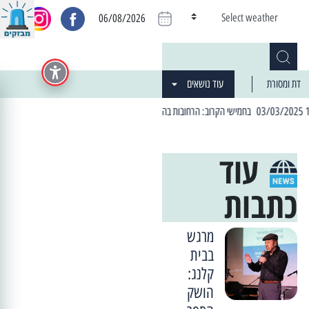
Select weather
06/08/2026
דת ומסורת
עוד נושאים
| 06:19 25/03/2024 "מה חדש בעיר": המדור שבו תתעדכנו על כל מה ש... חדש
עוד
כתבות
מרגש
בבית
קלנג:
הושק