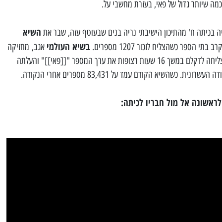
כמה שיותר גדול של פאי, בעזרת מחשבי על.
השיא
בשיא העולמי
 הספר כשהצליח לזכור 1207 מספרים.
אגב, מחזיקה
אקירה האראגוצ'י, בת ה-73 מיפן שהצליחה לדקלם במשך 16 שעות רצופות את ערך המספר "[[פאי]]" והעלתה
ראשונה אל מול חבריו לכיתה: