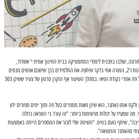
רונה, שולבו בתכנית לימודי המתמטיקה בבית החינוך אמית י' אשדוד,
שיעורים מגוונים בנושא. בכיתת המצוינות ז'2, המורה אתי גדקר שיתפה את התלמידים בכך שישנם אנשים מנסים
להתחרות בכמות המספרים שיזכרו בעל פה אחרי נקודת הפאי. במהלך השיעור אף הוקרן סרטון של צעיר ששינן 303
ולקח אותו כאתגר, הוא שינן מאות מספרים בעל פה ותוך ימים ספורים ידע
ות אחרי הפאי. מה שמעיד על יכולות מרשימות ביותר: "זה עורר בי השראה גדולה
בה", שיתף נועם בטיט. "השיטה שלי לזכור את המספרים הייתה באמצעות