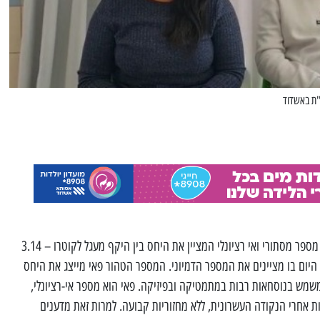
"ת באשדוד
פאי – π, היא אות יוונית אשר מייצגת מספר מסתורי ואי רציונלי המציין את היחס בין היקף מעגל לקוטרו – 3.14
ריך 14.3 נבחר להיות היום בו מציינים את המספר הדמיוני. המספר הטהור פאי מייצג את היחס
משמש בנוסחאות רבות במתמטיקה ובפיזיקה. פאי הוא מספר אי-רציונלי,
רות אחרי הנקודה העשרונית, ללא מחזוריות קבועה. למרות זאת מדענים