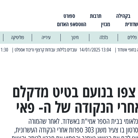
בקהילה
תרבות
ספורט
שדודית
מגזין
הווטסאפ האדום
פלילים
כלכלה
חינוך
עירייה
פוליטיקה
| 13:04 14/01/2025 עובדים בלילות: עבודות קרצוף וריבוד אספלט
| 11:30 03/03/2025 בחמישי הקרוב: הרחובות בהם תהיה הפסקת חשמל יזומה
צפו בנועם בטיט מדקלם
י הבינלאומי בבית הספר אמי"ת באשדוד. לאחר שהמורה
למתמטיקה הראתה לתלמידים סרטון בו צעיר משנן 303 ספרות אחרי הנקודה העשרונית,