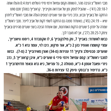
מכבי ראשל"צ הגיבה מהר, השוותה וקסם עמיאל וירמי סידי השלימו ריצת 0:4 והעלו אותה
ל-20:18 (41') – שהוביל לפסק זמן של אנדראה ווקייביץ'. קראצ'יץ' במהלך חכם סחט
הרחקה של באביץ' וכבש, ונדב ניזרי עם שני שערים רצופים העלה את מכבי ראשל"צ ליתרון
שיא – 24:19 (45'), כאשדוד ספגה גם הרחקה לשתי דקות של אביב לייפר. מכבי ראשל"צ
שמרה על יתרון 5 שערים הדקות האחרונות, שם אשדוד הגיבה בשני שערים מהירים ובאביץ'
צימק ל-28:25 (27'), אך לא מעבר לכך.
כבשו לאשדוד: באביץ' 7, ווק מילנקוביץ' 6, לו אקסברוד 4, ריסטו וויאצ'יץ',
עמרי קושמרו ואופיר כהן 2 כ"א, אור פרקש, ניבו לוי, עומר גרא 1 כ"א.
שוערים: סבטיסלב ורקיץ' 11 עצירות (מ-34) ואורן מאירוביץ' 2 (מ-7). כבשו
למכבי ראשל"צ: קסם עמיאל וירמי סידי 6 שערים כ"א, איבן קראצ'יץ' 5, נדב
ניזרי ופאבל אטמן 4 כ"א, מוטולה 2, גל עזריאל, גיא גרא וגאפר חדזימרוביץ' 1
כ"א. גרדימיר צ'נבסקי סיפק 12 עצירות מ-36.