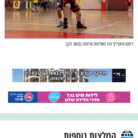
ריסטו וויאצ'יץ' חזר מאליפות אירופה (משה דהן)
המלצות נוספות