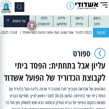
ביטחון
בריאות
פלילים
כלכלה
עוד נושאים
חינוך
עירייה
פוליטיקה
דת ומסורת
מבזקים
| 13:04 14/01/2025 עובדים בלילות: עבודות קרצוף וריבוד אספלט
ספורט
עליון אבל בתחתית: הפסד ביתי
לקבוצת הכדוריד של הפועל אשדוד
האדומים של אנדראה ווקיביץ' חזרו מפגרה די ארוכה בליגת העל בכדוריד עם
הפסד ביתי שני ברציפות, הפעם 30:26 למכבי ראשון לציון. מחזיקת הגביע
נמצאת במקום השישי של הבית העליון ובמחזור הבא תצא למשחק חוץ מול בני