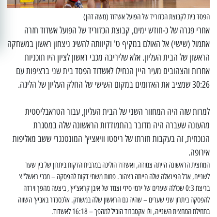
הפסד בית לקבוצת הכדוריד של הפועל אשדוד (משה דהן)
אחרי פגרה של כ-חודש ימים, קבוצת הכדוריד של הפועל אשדוד חזרה
אתמול (שישי) אל האולם במקיף ט' וקיוותה להשיג ניצחון ראשון במשחקה
הראשון של הבית העליון. אלא שליריבה מכבי ראשון לציון היו תוכניות
אחרות והצהובים מעיר היין הנחילו לאשדוד הפסד בית שני ברציפות עם
30:26 שמציב את האדומים במקום השישי של החלק העליון של הליגה.
למרות שזה היה המחזור השני של הבית העליון, עבור הטראבליסטית
מהעונה שעברה היה מדובר בהתמודדות הראשונה שלה במסגרת
הנוכחית, זה בעקבות חזרתו של ריסטו וויאציץ' המונטנגרי ששב מאליפות
אירופה.
המחצית הראשונה הייתה צמודה, ואשדוד הוליכה במרבית הדקות ביתרון של בין שער
לשניים, אבל הפינאלה שלה הייתה בצהוב. פחות משתי דקות להפסקה – מכבי ראשל"צ
בריצת 0:3 שכללה שערים של ירמי סידי וצמד של איבן קראצ'יץ', ביצעה מהפך וירדה
להפסקה ביתרון שני שערים – שהיה גם הראשון שלה במשחק. אלכסנדר באביץ' השווה
בתחילת המחצית השנייה, ולו אקסברוד הוביל למהפך – 16:18 לאשדוד.