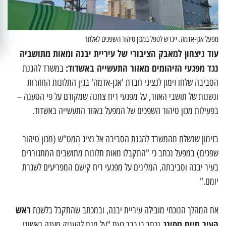
מפעל אגן-אדמה. ייגרש לטפל במכון טיהור השפכים לאלתר
עוד ניצחון למאבק הציבורי של עיריית יבנה ומאות מתושביה
נגד מפגעי הזיהומים מאזור התעשייה באשדוד:
במשרד להגנת
הסביבה שלחו זימון לנציגי חברת 'אגן-אדמה' בגין התלונות החוזרות
ונשנות של תושבי האזור, על מפגעי ריח צחנה שמקורם על פי הטענה –
בפעילות מכון טיהור השפכים של המפעל באזור התעשייה באשדוד.
בזימון שנשלח מהמשרד להגנת הסביבה אל נציג המט"ש (מכון טיהור
שפכים) במפעל נכתב כי "התקבלו מאות תלונות מתושבים המתגוררים
בעיר יבנה וסביבתה, המלינים על מפגעי ריח קישם המפריעים לשגרת
יומם."
ראש
את המהלך הנוכחי מובילה עיריית יבנה, ובמכתב שהתקבל בלשכת
העיר חיים מסינג
נכתב כי כבר כעת "על מנת להעניק מענה ראשוני