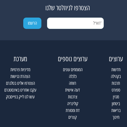
הצטרפו לניוזלטר שלנו
ערוצים
ערוצים נוספים
מערכת
חדשות
המומחים עונים
מדיניות פרטיות
בקהילה
כלכלה
הצהרת נגישות
תרבות
רווחה
הצטרפו אלינו בטלגרם
ספורט
דעה אישית
עקבו אחרינו באינסטגרם
מגזין
צרכנות
עשו לנו לייק בפייסבוק
ביטחון
קולינריה
בריאות
דת ומסורת
חינוך
קצרים