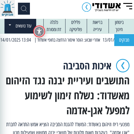
ביטחון
בריאות
פלילים
כלכלה
עוד נושאים
חינוך
עירייה
פוליטיקה
דת ומסורת
מבזקים
| 13:04 14/01/2025 עובדים בלילות: עבודות קרצוף וריבוד אספלט
איכות הסביבה
התושבים ועיריית יבנה נגד הזיהום
מאשדוד: נשלח זימון לשימוע
למפעל אגן-אדמה
מפגעי ריח וזיהום באשדוד: המשרד להגנת הסביבה הוציא אמש התראה לחברת
"אגן אדמה", בעקבות מאות תלונות של תושבי יבנה מחשש שפעילות מכון