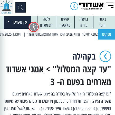
ביטחון
בריאות
פלילים
כלכלה
עוד נושאים
חינוך
עירייה
פוליטיקה
דת ומסורת
מבזקים
| 13:04 14/01/2025 עובדים בלילות: עבודות קרצוף וריבוד אספלט
בקהילה
"עד קצה המסלול" > אמני אשדוד
מארחים בפעם ה- 3
"עד קצה המסלול" היא השלישית בסדרה בה אמני אשדוד מארחים אמנים
מהשדה הארצי, העבודות מתייחסות במגוון מדיומים ודרכים לרעיונות של שיטוט
וחיפוש, הן בהיבט הפיזי והן במישור אישי-פנימי. כך הן מציגות למשל מעבר בין