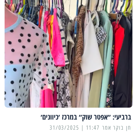
ברביעי: ״אפטר שוק״ במרכז ׳כיוונים׳
11:47 | 31/03/2025