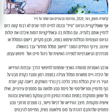
קלאודיה משמן_גשר_2020_עפרונות צבעוניים ועט שחור על נייר
אף שאפליקציית הניווט "ווייז" נכנסה לחיינו לפני שנים לא רבות קשה כיום
לדמיין אותם בלעדיה. עם התלות בה ובאפליקציות דומות איבדנו את יכולות
הניווט העצמיות הכוללות שימוש במפה, תכנון מקדים, רישום המסלול או
שינונו. צירוף המילים המוכר "חישוב מסלול מחדש" עבר בהשאלה
מהדרכים הגיאוגרפיות לספירה האישית של ניהול חיינו ושל חיפוש עצמו.
ארבע האמניות מהשדה הארצי שותפות לחיפושי הדרך: עבודות הווידיאו
של הינדה וייס מתארות מסלול צעידה במצפה רמון ומנגד נקודת מבט על
העיר ניו יורק הכוללת נתיב הליכה בין גורדי השחקים. דיאנה קוגן יוצרת
נוף מדומיין וסוריאליסטי של פיסת טבע תלושה עם סממנים עירוניים, ואילו
טל שושן מתמקדת במפות המזרח התיכון ודרכן עוסקת בשורשים ובזהות
אישית ומקומית. מיצב הווידיאו של דניאל פישר, בו מוצגים מרחבי טבע
פתוחים שלרוחבם דוהרת על סוס סילואטה נשית, מתייחס להיבטים