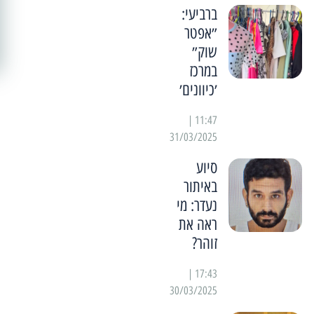
ברביעי:
״אפטר
שוק״
במרכז
׳כיוונים׳
11:47 |
31/03/2025
סיוע
באיתור
נעדר: מי
ראה את
זוהר?
17:43 |
30/03/2025