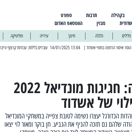
בקהילה
תרבות
ספורט
שדודית
מגזין
הווטסאפ האדום
פלילים
כלכלה
חינוך
עירייה
פוליטיקה
| 13:04 14/01/2025 עובדים בלילות: עבודות קרצוף וריבוד אספלט
| 11:30 03/03/2025 בחמישי הקרוב: הרחובות בהם תהיה הפסקת חשמל יזומה
סיבה למסיבה: חגיגות מונדיאל 2022
לוי של אשדוד
הדות הכדורגל יעצרו נשימה לטובת צפייה במשחקי המונדיאל
ה שלהם גם תזכה להניף את הגביע. חן בוקר ומאור לוי יצאו