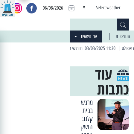
Select weather
06/08/2026
דת ומסורת
עוד נושאים
| 06:19 25/03/2024 "מה חדש בעיר": המדור שבו תתעדכנו על כל מה ש... חדש
עוד
כתבות
מרגש
בבית
קלנג:
הושק