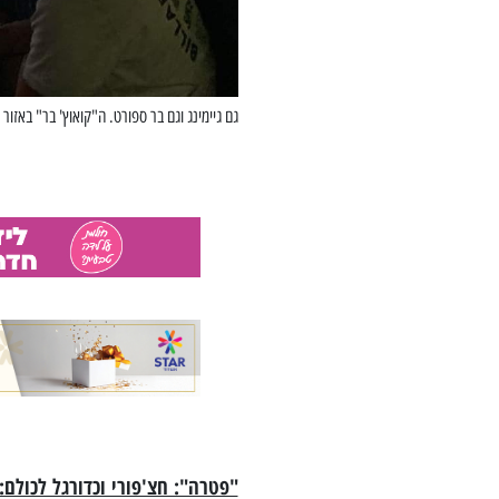
גם גיימינג וגם בר ספורט. ה"קואוץ' בר" באזור
"פטרה": חצ'פורי וכדורגל לכולם: