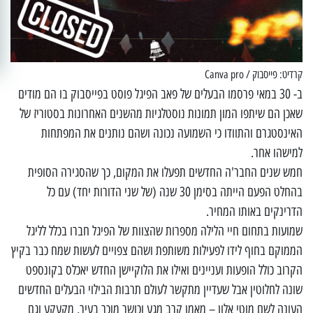
קרדיט: פייסבוק / Canva pro
ב- 30 במאי פרסמו הבעלים של פאב הפיגל פוסט בפייסבוק בו הם מודים
שאכן הם שיתפו המון תמונות נוסטלגיות מהשנים האחרונות בסטוריז של
האינסטגרם והתוודו כי השמועה נכונה ושהם נותנים את המפתחות
למישהו אחר.
חמש שנים החבר'ה החדשים תפעלו את המקום, כך שהסגירה הסופית
בהחלט הפעם הייתה בסימן 30 שנה (של שני הדורות יחד) עם כל
הדרינקים באותו המחיר.
שמועות בתחום חיי הלילה מספרות שהצוות של הפיגל חברו בכלל לליגל
הממוקם בחוף לידו לפעילות משותפת ושהם צפויים לעשות שמח כבר בקיץ
הקרוב כולל הופעות ועניינים ואילו את הלוקיישן החדש יאכלס בקונספט
שונה לחלוטין אבל שעדיין מתקשר לעולם תרבות הבילוי הבעלים החדשים
העונה לשם מוטי אלון – מאמן קרב מגע וכושר מוכר בעיר, מקעקע וגם