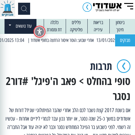
ביטחון
בריאות
פלילים
כלכלה
עוד נושאים
חינוך
עירייה
פוליטיקה
דת ומסורת
מבזקים
| 13:04 14/01/2025 עובדים בלילות: עבודות קרצוף וריבוד אספלט
תרבות
סופי בהחלט > פאב ה'פיגל' #דור2
נסגר
אם בשנת 2017 קצת נשבר לכם הלב אחרי שהבר המיתולוגי שגידל דורות של
אשדודים במשך כ-25 שנה נסגר, או יותר נכון עבר לגמרי לידיים אחרות - עכשיו
זה רשמי. לפני כשבוע בר הפיגל המחודש נסגר וכבר לא יהיה עוד אבל החבר'ה