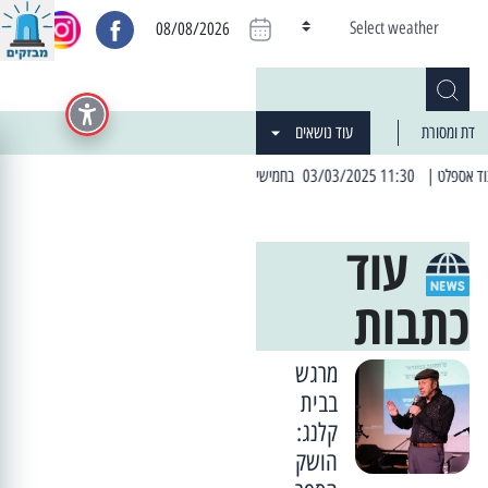
Select weather
08/08/2026
דת ומסורת
עוד נושאים
| 06:19 25/03/2024 "מה חדש בעיר": המדור שבו תתעדכנו על כל מה ש... חדש
עוד
כתבות
מרגש
בבית
קלנג:
הושק