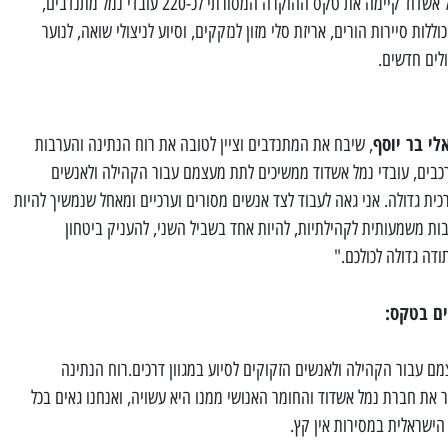
חברת נמל אשדוד קיימה את טקס ההוקרה המסורתי לכ-220 עובדי נמל מתנדבים,
ות סיירות הורים, אריזת סלי מזון לנזקקים, וסיוע לניצולי שואה, לנוער
ולים חדשים.
י בר יוסף
, שיבח את המתנדבים וציין לטובה את רוח הנתינה והערבות
כבים, עובדי נמל אשדוד ממשיכים לתת מעצמם עבור הקהילה ולאנשים
רכית גדולה. אני גאה לעבוד לצד אנשים מסורים וערכיים ומאחל שנמשיך להיות
בות משמעותית לקהילתיות, להיות אחד בשביל השני, להעניק ביטחון
דה גדולה לכולכם."
ים בטקס
:
ם עבור הקהילה ולאנשים הזקוקים לסיוע במגוון דרכים.רוח הנתינה
את חברת נמל אשדוד והחומר האנושי ממנו היא עשויה, ואנחנו גאים בכל
ישראלית במסירות אין קץ.