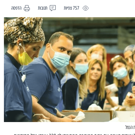
757 צפיות
תגובות
הדפסה
ת הנמל