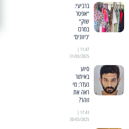
ברביעי:
״אפטר
שוק״
במרכז
׳כיוונים׳
11:47 |
31/03/2025
סיוע
באיתור
נעדר: מי
ראה את
זוהר?
17:43 |
30/03/2025