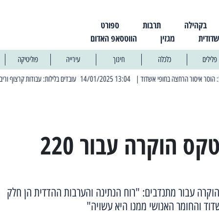
בקהילה
תרבות
ספורט
שדודית
מגזין
הווטסאפ האדום
פלילים
כלכלה
חינוך
עירייה
פוליטיקה
| 13:04 14/01/2025 עובדים בלילות: עבודות קרצוף וריבוד אספלט
| 11:30 03/03/2025 בחמישי הקרוב: הרחובות בהם תהיה הפסקת חשמל יזומה
נמל אשדוד: טקס הוקרה עבור 220
וקרה עבור מתנדבים: "רוח הנתינה והערבות ההדדית הן חלק
וד והחומר האנושי ממנו היא עשויה"