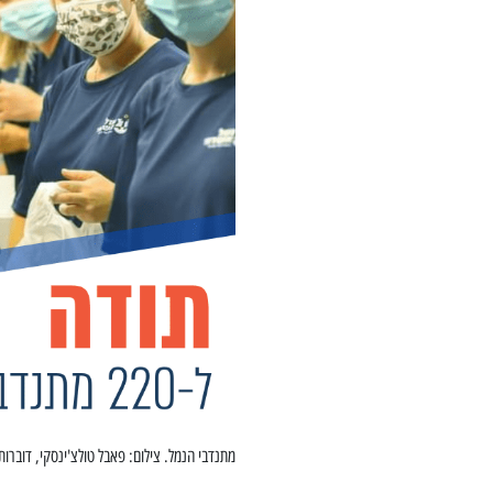
מתנדבי הנמל. צילום: פאבל טולצ'ינסקי, דוברו