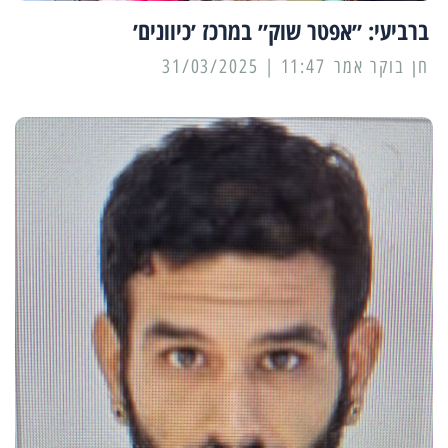
ברביעי: ״אפטר שוק״ במרכז ׳כיוונים׳
11:47 | 31/03/2025