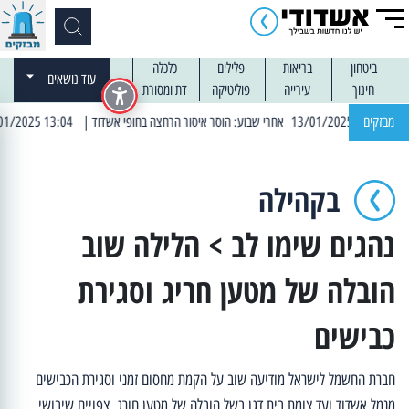
ביטחון
בריאות
פלילים
כלכלה
עוד נושאים
חינוך
עירייה
פוליטיקה
דת ומסורת
מבזקים
| 13:04 14/01/2025 עובדים בלילות: עבודות קרצוף וריבוד אספלט
בקהילה
נהגים שימו לב > הלילה שוב
הובלה של מטען חריג וסגירת
כבישים
חברת החשמל לישראל מודיעה שוב על הקמת מחסום זמני וסגירת הכבישים
מנמל אשדוד ועד צומת בית דגן בשל הובלה של מטען חורג. צפויים שיבושי