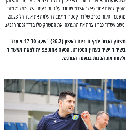
אלא שרעננה לא ויתרה ואחרי ראלי ארוך הצליחה לצמק ל-16:18, המשחק
הוסיף להיות צמוד כאשר אשדוד שומרת על טווח ביטחון של שלוש נקודות
מרעננה. טעות בסרב של דה קסטרו מרעננה העלתה את אשדוד ל-20:23,
ומשם אשדוד כבר ניצחה את המערכה ואת המשחק כולו בדרך לגמר הגביע.
משחק הגמר יתקיים ביום ראשון (26.2) בשעה 17:30 ויועבר
בשידור ישיר בערוץ הספורט. הסעה אחת צפויה לצאת מאשדוד
וללוות את הבנות במעמד המרגש.