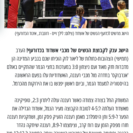
הישג מרשים לכדועף הנשים של אשדוד (צילום: לילך וייס - רוזנברג, איגוד הכדורעף)
הישג ענק לקבוצת הנשים של מכבי אשדוד בכדורעף!
הערב
(חמישי) הצהובות-כחולות של ליאור לוק הוכיחו שגם בגביע המדינה הן
מדברות חזק מאוד ועם ניצחון 3:0 במערכות בחצי הגמר שהתקיים באולם
'אנרבוקס' בחדרה מול מכבי רעננה, האשדודיות עלו בפעם הראשונה
בהיסטוריה למעמד הגמר, וביום ראשון יפגשו בו את הירוקות מהכרמל.
המשחק החל בצורה צמודה כאשר רעננה עולה ליתרון 2:3, טופיקינה
מאשדוד העלתה ל:4-5 לטובת הקבוצה מעיר הנמל, אשדוד הגדילה את
הפער ל-5:9 וחן הימפלרב מאמן רעננה הזעיק פסק זמן, ושחקניות רעננה
חזרו מפסק הזמן עם רוח קרב, וצימצמו ל-8:9, רעננה שיחקה נהדר