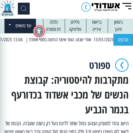
ביטחון
בריאות
פלילים
כלכלה
עוד נושאים
חינוך
עירייה
פוליטיקה
דת ומסורת
מבזקים
| 13:04 14/01/2025 עובדים בלילות: עבודות קרצוף וריבוד אספלט
ספורט
מתקרבות להיסטוריה: קבוצת
הנשים של מכבי אשדוד בכדורעף
בגמר הגביע
הישג נהדר למועדון הצהוב-כחול שחזר לליגת העל רק בשנה שעברה. הבנות של
ליאור לוק השיגו ניצחון 3:0 חלק בחצי הגמר מול רעננה וכבר ביום ראשון יפגשו