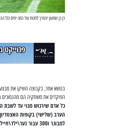
רן בן שמעון יצטרך לחכות עוד כמה ימים ככל ה
בנושא אחר, בקבוצה השיקו את מבצע 
הפוקדים את משחקיה הם מהנמוכים בל
כל אדם שירכוש מנוי עד לשבת הק
למבוגר ו300 עבור נער\ילד\חייל\סטודנט\ אזרח ותיק ונשים.