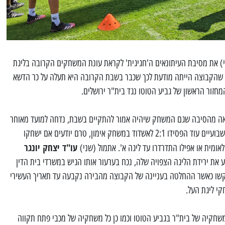
י) את מסיבת העיתונאים ה'חגיגית' לקראת עונת המשחקים הקרובה בליגת
2022\2023, זאת מכיוון שהקבוצה הייתה מודעת לכך שכבר בשבת הקרובה היא תעלה על כר הדשא
חזור הראשון של גביע הטוטו נגד בית"ר ירושלים.
ראה מהסיבה שגם המשחק שיהיה אמור להתקיים בשבת, נדחה למועד מאוחר
יותר. הסיבה היא שהירושלמים שלפני שבועיים עוד הפסידו 2:1 לאשדוד במשחק אימון, טרם יודעים אם ישחקו
עו"ד יצחק יונגר
אומית או אפילו התדרדרו עד ליגה א'. אתמול (שני)
ע את ירידת הליגה הצפויה שלה, נכח בערעור אותו הגיש במשרדי בית הדין
קשו כאשר ההחלטה בעניינה של הקבוצה מהבירה נקבעה עד תאריך העשירי
קי ליגת העל.
חקיה של בית"ר בגביע הטוטו וכמו כן כל משחקיה של מכבי פתח תקווה