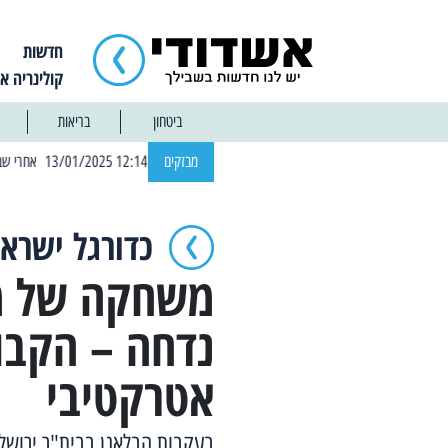
חדשות
קולינריה א
ביטחון
בריאות
| 12:14 13/01/2025 אחרי שבוע: הוסר איסור הרחצה בחופי אשדוד
מבזקים
כדורגל ישראל
משחקה של מ.
נדחה – הקבו
אטרקטיבי
בעקבות הבלאגן בבית"ר ירושלי