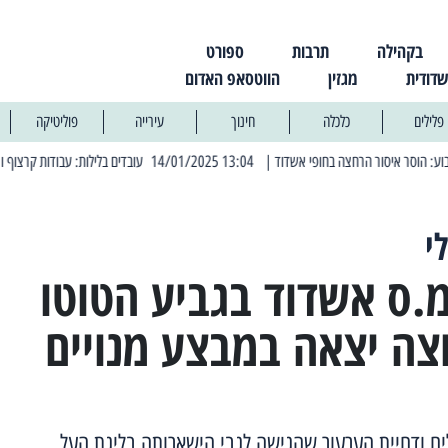
בקהילה
תרבות
ספורט
שדודית
מגזין
הווטסאפ האדום
פלילים
כלכלה
חינוך
עירייה
פוליטיקה
| 13:04 14/01/2025 עובדים בלילות: עבודות קרצוף וריבוד אספלט
| 11:30 03/03/2025 בחמישי 
י
ס אשדוד בגביע הטוטו
צה יצאה במבצע מנויים
ם ודחיית הערעור שהגישה לגבי הישארותה בליגת העל,