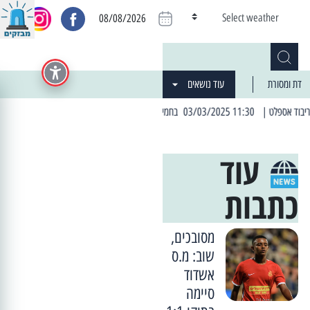
Select weather
08/08/2026
דת ומסורת
עוד נושאים
הקרוב: הרחובות בהם תהיה הפסקת חשמל יזומה
| 06:19 25/03/2024 "מה חדש בעיר": המדור שבו תתעדכנו על כל מה ש... חדש
עוד
כתבות
מסובכים,
שוב: מ.ס
אשדוד
סיימה