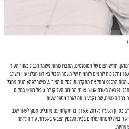
)
 ימי חודש הרמדאן, חודש הצום של המוסלמים, תוגברו כוחות משמר הגבול באזור העיר
העתיקה בירושלים. ביום שישי 16.6.2017 נתקל כוח לוחמים ולוחמות של משמר הגבול באירוע חבלני עוין משולב
. הכוח התכנס והחל את התקדמותו למקום האירוע, כאשר לפתע הגיח מחבל
 ונפצעה באורח אנוש. צוותי החירום העניקו לה טיפול רפואי במקום
סה בהר הצופים, שם נקבע מותה לאחר מספר שעות.
רב-סמל הדס מלכא נפלה בקרב ביום כ"ב בסיוון תשע"ז (16.6.2017), בהיתקלות עם מחבלים סמוך לשער שכם
יא הובאה למנוחת עולמים בבית העלמין הצבאי באשדוד, עיר הולדתה.
 אחיות.