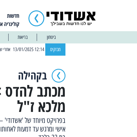
חדשות
קולינריה א
ביטחון
בריאות
| 12:14 13/01/2025 אחרי שבוע: הוסר איסור הרחצה בחופי אשדוד
מבזקים
בקהילה
מכתב להדס >
מלכא ז"ל
בפרויקט מיוחד של 'אשדודי' –
אישי ומרגש עד דמעות לאחותו