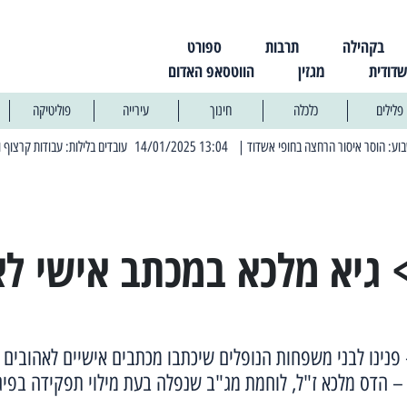
בקהילה
תרבות
ספורט
שדודית
מגזין
הווטסאפ האדום
פלילים
כלכלה
חינוך
עירייה
פוליטיקה
| 13:04 14/01/2025 עובדים בלילות: עבודות קרצוף וריבוד אספלט
| 11:30 03/03/2025 בחמישי הקרוב: הרחובות בהם ת
 גיא מלכא במכתב אישי לא
 פנינו לבני משפחות הנופלים שיכתבו מכתבים אישיים לאהובים 
 – הדס מלכא ז"ל, לוחמת מג"ב שנפלה בעת מילוי תפקידה בפי