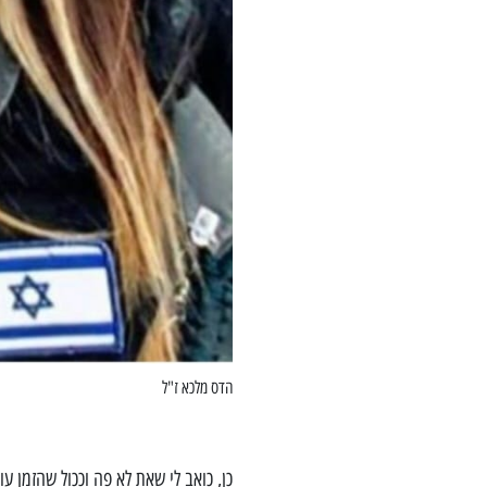
הדס מלכא ז"ל
כן, כואב לי שאת לא פה וככול שהזמן עו