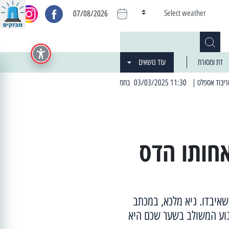
Select weather
07/08/2026
דת ומסורת
עוד נושאים
היה הפסקת חשמל יזומה
| 06:19 25/03/2024 "מה חדש בעיר": המדור שבו תתעדכנו על כל מה ש... חדש
חותו הדס
שאיבדו. גיא מלכא, במכתב
גוע המשולב בשער שכם היא