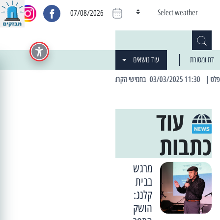
Select weather
07/08/2026
דת ומסורת
עוד נושאים
| 06:19 25/03/2024 "מה חדש בעיר": המדור שבו תתעדכנו על כל מה ש... חדש
עוד
כתבות
מרגש
בבית
קלנג:
הושק