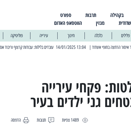
בקהילה
תרבות
ספורט
שדודית
מגזין
הווטסאפ האדום
פלילים
כלכלה
חינוך
עירייה
פוליטיקה
| 13:04 14/01/2025 עובדים בלילות: עבודות קרצוף וריבוד אספלט
| 11:30 03/03/2025 בחמישי הקרוב: הרחובות בהם תהיה הפסקת חשמל יזומה
ות: פקחי עירייה
ים גני ילדים בעיר
1489 צפיות
תגובות
הדפסה