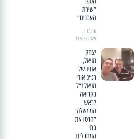
הספר
״שירת
האבנים״
13:16 |
31/03/2025
יצחק
מויאל,
אחיו של
רנ״ג אורי
מויאל ז״ל
בקריאה
לראש
הממשלה:
״הרסו את
בתי
המחבלים