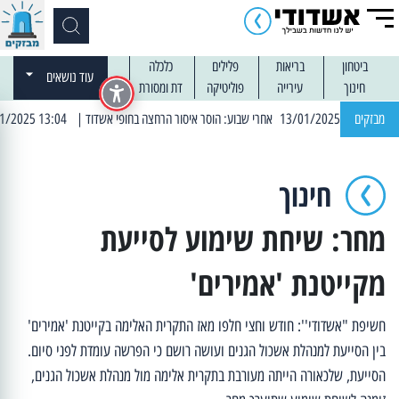
ביטחון
בריאות
פלילים
כלכלה
עוד נושאים
חינוך
עירייה
פוליטיקה
דת ומסורת
מבזקים
| 13:04 14/01/2025 עובדים בלילות: עבודות קרצוף וריבוד אספלט
חינוך
מחר: שיחת שימוע לסייעת
מקייטנת 'אמירים'
חשיפת "אשדודי'': חודש וחצי חלפו מאז התקרית האלימה בקייטנת 'אמירים'
בין הסייעת למנהלת אשכול הגנים ועושה רושם כי הפרשה עומדת לפני סיום.
הסייעת, שלכאורה הייתה מעורבת בתקרית אלימה מול מנהלת אשכול הגנים,