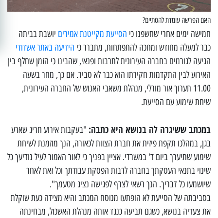
האם הפרשה עומדת להסתיים?
חמישה ימים אחרי שחשפנו כי
הסייעת מקייטנת אמירים
יושבת בביתה
כבר למעלה מחודש ומחכה להתפתחות, מתברר כי
הידיעה באתר אשדודי
הגיעה לגורמים בחברה העירונית לתרבות ופנאי, שהבינו כי הזמן שחלף בין
האירוע לבין התקדמות חקירתו הוא כבר לא סביר. אם כך, מחר בשעה
11.00 תערוך אור מורלי, מנהלת משאבי האנוש של החברה העירונית,
שיחת שימוע עם הסייעת.
במכתב ששיגרה לה בנושא היא כתבה:
"בעקבות אירוע חריג שארע
בגן, במהלכו תקפת פיזית את חברת הצוות לכאורה, הנך מוזמנת לשיחת
שימוע שתיערך ביום ד' במשרדי. אציין בפניך כי לאור האמור לעיל נודיעך כל
שינוי בתנאי העסקתך בחברה לרבות הפסקת עבודתך וכל זאת לאחר
שיושמעו כל דבריך. הנך רשאי לצרף לפגישה נציג מטעמך".
בסביבתה של הסייעת לא הופתעו מנוסח המכתב והיא מצידה כעת שוקלת
את צעדיה בנושא, כשגם תביעה כנגד אותה מנהלת האשכול, מבחינתה