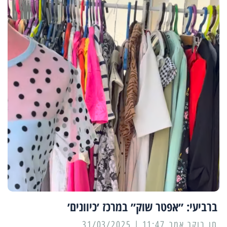
ברביעי: ״אפטר שוק״ במרכז ׳כיוונים׳
11:47 | 31/03/2025