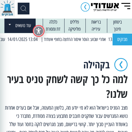
ביטחון
בריאות
פלילים
כלכלה
עוד נושאים
חינוך
עירייה
פוליטיקה
דת ומסורת
מבזקים
| 13:04 14/01/2025 עובדים בלילות: עבודות קרצוף וריבוד אספלט
בקהילה
למה כל כך קשה לשחק טניס בעיר
שלנו?
מצב הטניס בישראל הוא לא מי יודע מה, בלשון המעטה, אבל אם בערים אחרות
נושא המגרשים עבור שחקנים חובבים מתבצע בצורה מסודרת, מתברר כי
באשדוד העניין סבוך יותר. קושי ברישום, מצב מגרשים לוקה בחסר ועוד שלל