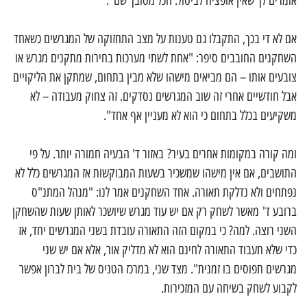
אומרים לך שאין אופציה לביטול. הכל מסובך שם".
אם לא די בכך, התקבלו גם טענות על מצב התחזוקה של המגרשים כשאחד
השחקנים החובבים סיפר: "אחת לשתי מערכות בחירות מתקנים מגרש או
צובעים אותו – הם מביאים מישהו שלא מבין בתחום, שמתקן את הליקויים
אבל חודשיים אחרי זה שוב המגרשים נסדקים. זה צחוק מעבודה – לא
משקיעים בכלל בתחום כי הוא לא מעניין אף אחד".
ומה קורה במקומות אחרים בעיר? באזור ד' הבעיה חמורה יותר. על פי
התושבים, אם אין מישהו שמשכיר בשעות המבוקשות אז המגרשים כלל לא
נפתחים ולא נדלקת תאורה. אחד השחקנים אמר לנו: "מנהל המתנ"ס
ברובע ד' מאשר לשחק רק אם יש עוד מגרש שיושכר לאותן שעות שהשחקן
השני רוצה. למה? כי במקום הזה התאורה עובדת בשני המגרשים יחד, אז
כדי שלא תעבוד התאורה לחינם הוא לא מדליק אור, אלא אם יש שני
מגרשים תפוסים בו זמנית". מצד שני, במרכז הטניס של בית לברון אפשר
לקבוע לשחק בשיחה עם המזכירות.