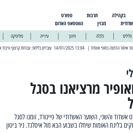
בקהילה
תרבות
ספורט
שדודית
מגזין
הווטסאפ האדום
פלילים
כלכלה
חינוך
עירייה
פוליטיקה
| 13:04 14/01/2025 עובדים בלילות: עבודות קרצוף וריבוד אספלט
| 11:30 03/03/2025 בחמישי הקרוב: הרחובות בהם תהיה הפסקת חשמל יזומה
י
ואופיר מרציאנו בסגל
אשדוד והשני, השוער האשדודי של פיינורד, זומנו לסגל
ם בליגת האומות שיחלו בשבוע הבא מול איסלנד. ניר ביטון