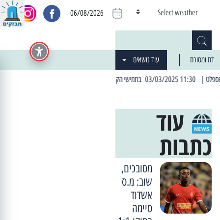
Select weather
06/08/2026
דת ומסורת
עוד נושאים
| 06:19 25/03/2024 "מה חדש בעיר": המדור שבו תתעדכנו על כל מה ש... חדש
עוד
כתבות
מסובכים,
שוב: מ.ס
אשדוד
סיימה