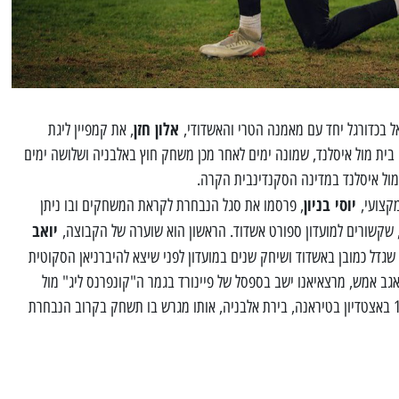
אלון חזן
, את קמפיין ליגת
2. זה יחל במשחק בית מול איסלנד, שמונה ימים לאחר מכן משחק חוץ באלבניה ושלושה ימים
מול איסלנד במדינה הסקנדינבית הקרה.
יוסי בניון
מקצועי,
, פרסמו את סגל הנבחרת לקראת המשחקים ובו ניתן
יואב
, שקשורים למועדון ספורט אשדוד. הראשון הוא שוערה של הקבוצה,
גדל כמובן באשדוד ושיחק שנים במועדון לפני שיצא להיברניאן הסקוטית
אגב אמש, מרצאיאנו ישב בספסל של פיינורד בגמר ה"קונפרנס ליג" מול
רומא, משחק אותו הפסידה פיינורד 1:0 באצטדיון בטיראנה, בירת אלבניה, אותו מגרש בו תשחק בקרוב הנבחרת