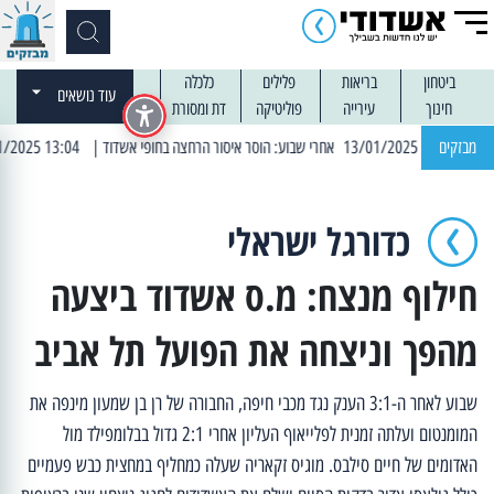
ביטחון
בריאות
פלילים
כלכלה
עוד נושאים
חינוך
עירייה
פוליטיקה
דת ומסורת
מבזקים
| 13:04 14/01/2025 עובדים בלילות: עבודות קרצוף וריבוד אספלט
כדורגל ישראלי
חילוף מנצח: מ.ס אשדוד ביצעה
מהפך וניצחה את הפועל תל אביב
שבוע לאחר ה-3:1 הענק נגד מכבי חיפה, החבורה של רן בן שמעון מינפה את
המומנטום ועלתה זמנית לפלייאוף העליון אחרי 2:1 גדול בבלומפילד מול
האדומים של חיים סילבס. מוגיס זקאריה שעלה כמחליף במחצית כבש פעמיים