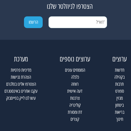
הצטרפו לניוזלטר שלנו
ערוצים
ערוצים נוספים
מערכת
חדשות
המומחים עונים
מדיניות פרטיות
בקהילה
כלכלה
הצהרת נגישות
תרבות
רווחה
הצטרפו אלינו בטלגרם
ספורט
דעה אישית
עקבו אחרינו באינסטגרם
מגזין
צרכנות
עשו לנו לייק בפייסבוק
ביטחון
קולינריה
בריאות
דת ומסורת
חינוך
קצרים