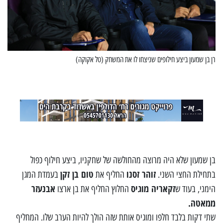
רן בן שמעון ביצע חילופים שניצחו לו את המשחק (טל אקוקה)
בן שמעון שלא היה מרוצה מהחולשה של שחקניו, ביצע חילוף כפול
זוהר זסנו
טום בן זקן
בתחילת החצי השני.
החליף את
בעמדת המגן
זקאריה מוגיס
אבנעזר
הימני, בעוד ש
החלוץ החליף את בן ארצו
ממאטה.
שתי דקות בלבד חלפו ומוגיס אותת שזה הולך להיות הערב שלו. המחליף