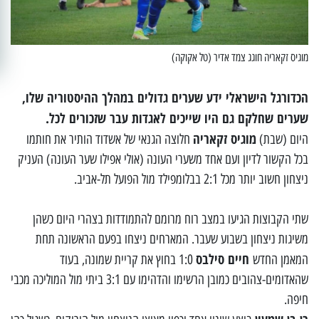
מוגיס זקאריה חוגג צמד אדיר (טל אקוקה)
הכדורגל הישראלי ידע שערים גדולים במהלך ההיסטוריה שלו,
שערים שחלקם גם היו שייכים לאגדות עבר שזכורים לכל.
מוגיס זקאריה
היום (שבת)
חלוצה הגנאי של אשדוד הותיר את חותמו
בכל הקשור לדיון ועם אחד משערי העונה (אולי אפילו שער העונה) העניק
ניצחון חשוב יותר מכל 2:1 בבלומפילד מול הפועל תל-אביב.
שתי הקבוצות הגיעו במצב רוח מרומם להתמודדות בצהרי היום כשהן
משיגות ניצחון בשבוע שעבר. המארחים ניצחו בפעם הראשונה תחת
חיים סילבס
המאמן החדש
1:0 בחוץ את קריית שמונה, בעוד
שהאדומים-צהובים כמובן הרשימו והדהימו עם 3:1 ביתי מול המוליכה מכבי
חיפה.