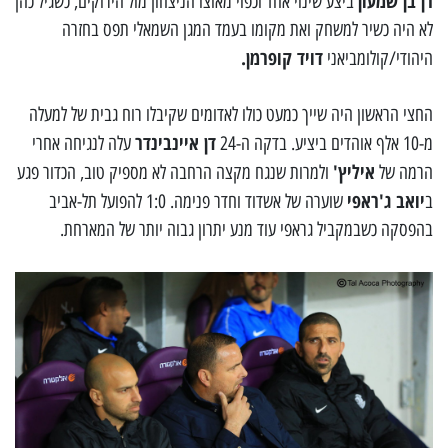
רן בן שמעון
ביצע שינוי אחד וכפוי מאוצו הניצחון מול הירוקים, כשגיל כהן
לא היה כשיר למשחק ואת מקומו בעמד המגן השמאלי תפס בחזרה
דויד קופרמן.
היהודי/קולומביאני
החצי הראשון היה שייך כמעט כולו לאדומים שקיבלו רוח גבית של למעלה
דן איינבינדר
מ-10 אלף אוהדים ביציע. בדקה ה-24
עלה לנגיחה אחרי
איליץ'
הרמה של
ולמרות שנגח מקצה הרחבה לא מספיק טוב, הכדור פגע
יואב ג'ראפי
ב
שוערה של אשדוד וחדר פנימה. 1:0 להפועל תל-אביב
בהפסקה כשבמקביל גראפי עוד מנע יתרון גבוה יותר של המארחת.