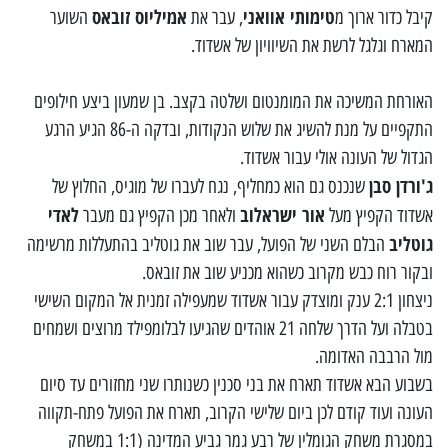
טימותי אוואני
אמיליוס זובאס
קיבל כדור ארוך מ
, עבר את
השוער
המארח וגלגל לרשת את השיוויון של אשדוד.
האורחת המשיכה את המומנטום ושלטה בקצב. בן שמעון ביצע חילופים
התקפיים על מנת להשיג את שלוש הנקודות, ובדקה ה-86 הגיע הרגע
הגדול של העונה אולי עבור אשדוד.
ג'ורדן סבן
שנכנס גם הוא כמחליף, נגח לעברו של מוגיס, החלוץ של
אור ישראלוב
לאדי
אשדוד הקפיץ מעל
ולאחר מכן הקפיץ גם מעבר
גוטליב
הבלם השני של הפועל, עבר שוב את גוטליב בהתעללות מרשימה
ובקור רוח כבש מקרוב כשהוא מכניע שוב את זובאס.
ניצחון 2:1 ענק ומוצדק עבור אשדוד שמעפילה זמנית אל המקום השישי
בטבלה ועל הדרך שלחה 21 אוהדים שהגיעו לבלומפילד מרוצים ושמחים
מול הרבבה האדומה.
בשבוע הבא אשדוד תארח את בני סכנין כשנותרו שני מחזורים עד סיום
העונה ועוד קודם לכן ביום שלישי הקרוב, תארח את הפועל פתח-תקווה
במסגרת משחק הגומלין של רבע גמר גביע המדינה (1:1 במשחק