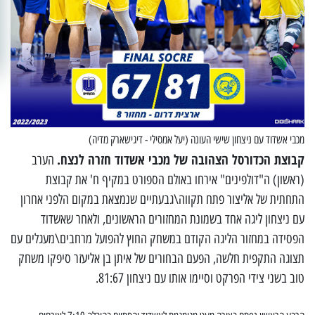
מכבי אשדוד עם ניצחון שישי העונה (יעל אמסילי - דיגישארק מדיה)
קבוצת הכדורסל הצהובה של מכבי אשדוד חזרה לנצח.
הערב
(ראשון) ה"דולפינים" אירחו באולם הספורט במקיף ח' את קבוצת
התחתית של אליצור פתח תקווה\גבעתיים שנמצאת במקום הלפני אחרון
עם ניצחון ליגה אחד בשמונת המחזורים הראשונים, ולאחר שאשדוד
הפסידה במחזור הליגה הקודם במשחק החוץ להפועל מרחבים\מעגלים עם
תצוגה התקפית חלשה, הפעם הבחורים של איתן בן אליעזר סיפקו משחק
טוב בשני צידי הפרקט וסיימו אותו עם ניצחון 81:67.