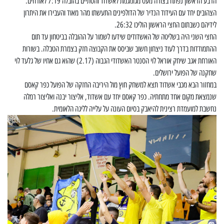
הרבע הראשון נפתח בצורה מעט מגומגמת לאשדוד והסתיים בהובלה 7:19 לאורחים.
הצהובים יחד עם העידוד הנדיר של הדולפינים התעשתו מהר מאוד והעבירו את היתרון
לידיהם כשבתום החצי הראשון הוליכו 26:32.
החצי השני היה בשליטה של האשדודים שידעו לשמור על ההובלה בביטחון עד תום
ההתמודדות בדרך לעוד ניצחון חשוב שביסס את הקבוצה חזק בצמרת הטבלה. בשורות
האורחת אגב שיחק אוראל לוי הסנטר האשדודי הגבוה (2.17) שהוא גם אחיו של גלעד לוי
שחקנה של הפועל ירושלים.
במחזור הבא מכבי אשדוד תצא למשחק חוץ מול היריבה החזקה של הפועל כפר קאסם
שנמצאת מקום אחד מתחתיה. כפר קאסם יחד עם אשדוד, אליצור יבנה ואליצור רמלה
נחשבת למועמדת רצינית להיאבק בסיום העונה על עלייה לליגה הלאומית.