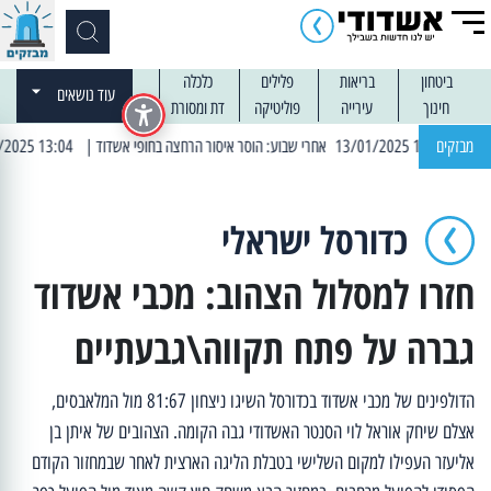
ביטחון
בריאות
פלילים
כלכלה
עוד נושאים
חינוך
עירייה
פוליטיקה
דת ומסורת
מבזקים
| 13:04 14/01/2025 עובדים בלילות: עבודות קרצוף וריבוד אספלט
כדורסל ישראלי
חזרו למסלול הצהוב: מכבי אשדוד
גברה על פתח תקווה\גבעתיים
הדולפינים של מכבי אשדוד בכדורסל השיגו ניצחון 81:67 מול המלאבסים,
אצלם שיחק אוראל לוי הסנטר האשדודי גבה הקומה. הצהובים של איתן בן
אליעזר העפילו למקום השלישי בטבלת הליגה הארצית לאחר שבמחזור הקודם