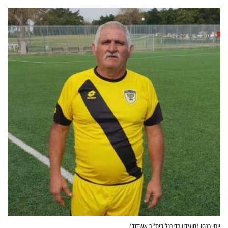
יוסי כנפו (מועדון כדורגל בית"ר אשדוד)