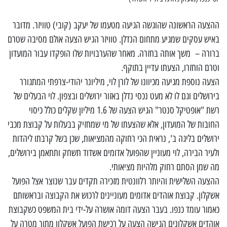
ההצעה הראשונה שהוגשה הגיעה מטעמו של יעקב (קובי) טוויזר. מדובר
באיש עסקים שמגיע מתחום הנדלן. טוויזר הגיש הצעה אולם מסיבה שטרם
ברורה – משך אותה בחזרה. מאחר שהערבויות שלו הופקדו עבור המועדון
וטרם הוחזרו, הצעתו עדיין בתוקף.
הצעה נוספת מגיעה מכיוונו של לורן לוי, מיליונר יהודי-צרפתי המתגורר
בירושלים וגם לו לא מעט נכסי נדלן באזור ירושלים ובצפון. לוי הבעלים של
רשת "אופטיקל סנטר" הגיש הצעה של 1.6 מיליון שקלים כולל כיסוי
החובות של המועדון, אלא שהצעתו של מי שמחזיק בבעלות על קבוצת מכבי
ירושלים בליגה ב', נראית הכי רחוקה מהמציאות, שכן בשל קרבתו ליהדות
ולעיר הבירה, לוי מעוניין שהפועל אדומים אשדוד תשחק ותתאמן בירושלים,
מה שמן הסתם רחוק מלהיות מציאותי.
ההצעה השלישית והיותר רלוונטית מזכירה תקדים עבר שנוצר אצל הפועל
אשקלון. קבוצת אוהדים אדומים מעוניינים לרכוש את הקבוצה ובראשותם
כאמור עומד כנפו. בעבר הצעה דומה אושרה על-ידי בית המשפט כשקבוצת
אוהדים אשקלונים הגישה הצעה על רכישת הפועל אשקלון מתוך מטרה על