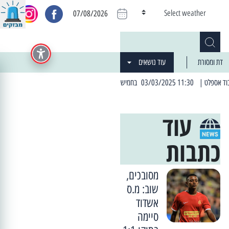
Select weather
07/08/2026
דת ומסורת
עוד נושאים
| 06:19 25/03/2024 "מה חדש בעיר": המדור שבו תתעדכנו על כל מה ש... חדש
עוד
כתבות
מסובכים,
שוב: מ.ס
אשדוד
סיימה