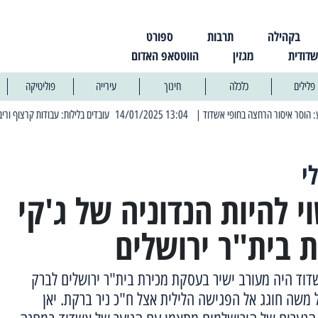
בקהילה
תרבות
ספורט
שדודית
מגזין
הווטסאפ האדום
פלילים
כלכלה
חינוך
עירייה
פוליטיקה
| 13:04 14/01/2025 עובדים בלילות: עבודות קרצוף וריבוד אספלט
| 11:30 03/03/2025 בחמישי הקרוב: הרחובות בהם תהיה הפסקת חשמל יזומה
י
להיות הנדוניה של ג'קי
ת בית"ר ירושלים
דוד היה מעורב ישיר בעסקת מכירת בית"ר ירושלים לברק
 משה חוגג אל הפגישה הלילית אצל ח"כ ניר ברקת. יאן