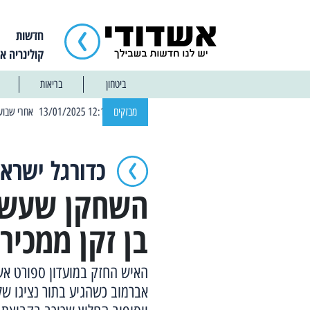
חדשות
קולינריה א
ביטחון
בריאות
| 12:14 13/01/2025 אחרי שבוע: הוסר איסור הרחצה בחופי אשדוד
מבזקים
כדורגל ישראל
השחקן שעשוי 
בן זקן ממכיר
האיש החזק במועדון ספורט אש
אברמוב כשהגיע בתור נציגו של