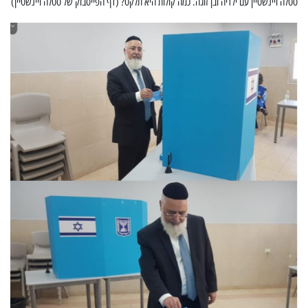
סטלה ויינשטיין עם ילדיה ובן זוגה. כמה קולות היא תלקט? (דף הפייסבוק של סטלה ויינשטיין)