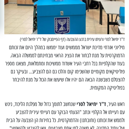
ד"ר יחיאל לסרי ורעיתו עירית ברגע ההצבעה (דף הפייסבוק של ד"ר יחיאל לסרי)
מיליוני אזרחי מדינת ישראל מממשים ועוד יממשו במהלך היום את זכותם
הדמוקרטית על מנת לבחור את הנציג הראוי מבחינתם לממשלה הבאה.
בעוד שהקלפיות בכל רחבי העיר אשדוד ממשיכות ומתמלאות, מצאנו מספר
פוליטיקאים מקומיים שהשכימו קום והלכו גם הם להצביע… ובעיקר גם
להצטלם כשבשנה הבאה הם יהיו אלו שיעשו את הכול על מנת להיבחר
בפוליטיקה המקומית.
ד"ר יחיאל לסרי
ראש העיר,
שנחשב לתומך גדול של מפלגת הליכוד, ניגש
עם רעייתו אל הקלפי וכתב "הגעתי הבוקר עם רעייתי עירית להצביע
ולממש את זכותנו (וחובתנו) והדמוקרטית. כל בחירות הן הצבעה על הבית
ועל עתיד המדינה. לא משנה למי אתם מצביעים, צאו להצביע ולהשפיע".