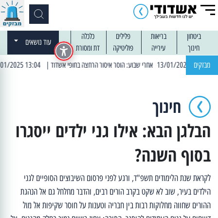
ביטחון
בריאות
פלילים
כלכלה
עוד נושאים
חינוך
עירייה
פוליטיקה
דת ומסורת
מבזקים
| 13:04 14/01/2025 עובדים בלילות: עבודות קרצוף וריבוד אספלט
חינוך
הבלגן הבא: אילו גני ילדים ייסגרו
בסוף השנה?
לקראת שנת הלימודים תשפ"ד, ורגע לפני פרסום השיבוצים הסופיים לגני
הילדים בעיר, שוב לא שקט בקרב הורים רבים, והדבר מחלחל גם אל הנהגת
ההורים שחווה מחלוקות רבות בין חבריה וטענות על חוסר שקיפות אל מול