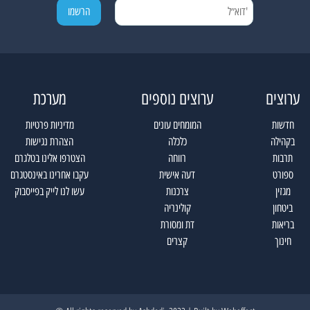
ערוצים
ערוצים נוספים
מערכת
חדשות
המומחים עונים
מדיניות פרטיות
בקהילה
כלכלה
הצהרת נגישות
תרבות
רווחה
הצטרפו אלינו בטלגרם
ספורט
דעה אישית
עקבו אחרינו באינסטגרם
מגזין
צרכנות
עשו לנו לייק בפייסבוק
ביטחון
קולינריה
בריאות
דת ומסורת
חינוך
קצרים