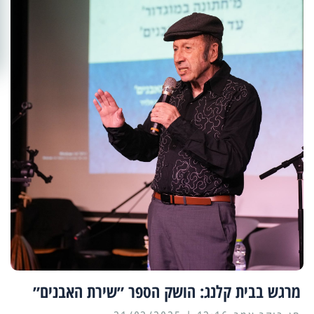
מרגש בבית קלנג: הושק הספר ״שירת האבנים״