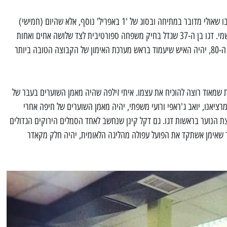
גבות רבות הורמו ולא מעט אנשים חשבו שאולי מדובר במתיחה ובסוג של '1 באפריל' נוסף, אלא שהיום (חמישי)
כבר עושה הרושם שזה יהפוך להיות רשמי. דגו בן ה-37 שגדל בחיק משפחה ספורטיבית לצד שלושה אחים ואחות
והגיעה לאשדוד מאתיופיה בסוף שנות ה-80, יהיה האיש שיעמוד בראש מערכת האימון של הקבוצה הטובה ביותר
ות שמאוד רוצה להוכיח את עצמו. איתי זילפה שהיה מאמן השוערים בעבר של
מרציאנו, יואב ג'ראפי ורועי משפתי, יהיה מאמן השוערים של חיפה אחרי
 הנוער בראשות דגו. גם דקל קינן שנחשב לאחד הסמלים הירוקים הגדולים
גר שאימן אשתקד את הפועל עפולה מהליגה הלאומית, יהיה חלק מקאדר