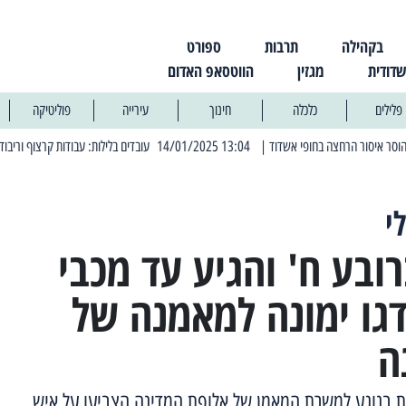
בקהילה
תרבות
ספורט
שדודית
מגזין
הווטסאפ האדום
פלילים
כלכלה
חינוך
עירייה
פוליטיקה
| 13:04 14/01/2025 עובדים בלילות: עבודות קרצוף וריבוד אספלט
| 11:30 03/03/2025 בחמישי הקרוב: הרחובות בהם תהיה הפסקת חשמל יזומה
י
ובע ח' והגיע עד מכבי
דגו ימונה למאמנה של
ה
ות בנוגע למשרת המאמן של אלופת המדינה הצביעו על איש