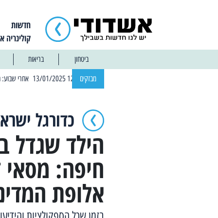
חדשות
קולינריה א
ביטחון
בריאות
| 12:14 13/01/2025 אחרי שבוע: הוסר איסור הרחצה בחופי אשדוד
מבזקים
כדורגל ישראל
הילד שגדל בר
חיפה: מסאי 
אלופת המדינ
בזמן שכל הספקולציות והידיע