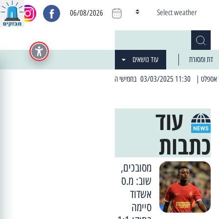
Select weather
06/08/2026
דת ומסורת
עוד נושאים
| 06:19 25/03/2024 "מה חדש בעיר": המדור שבו תתעדכנו על כל מה ש... חדש
עוד
כתבות
מסובכים,
שוב: מ.ס
אשדוד
סיימה