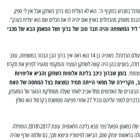
טרגל במגרש במקיף ה'. הוא לא הצליח כמו ברוך כשחקן אבל אין לי ספק
 והבנת משחק מהגדולים בארץ ואם יהיה לו את הכלים שם הוא יצליח בענק".
 ליד המשפחה והיה חבר טוב של ברוך ושל המאמן הבא של מכבי
עבורו של מסאי לא היה קל לגדול לתוך עולם הכדורגל. כשהיה בן 14 הוא ראה איך ברוך הבן הבכור במשפחה, עוזב
דולה, בשנים בהן היה קשה לשחקן הצעיר והמקומי מהעיר לפרוץ את תקרת
בזמן שברוך כיכב בליגת אלופות כשחקן והביא אליפויות
עוצמתי.
יב, הקריירה של מסאי הייתה תמיד נמצאת בצל המחסה של האח
ל הבוגרים של האדומים מתל-אביב לאחר שעלה ממחלקת הנוער של המועדון,
התקופה שלו ככדורגלן לא הייתה רוויה בדברים לספר עליהם ובגיל 27 אחרי פציעה ממושכת בקרסול הוא נאלץ
בגיל 31 הוא קיבל את הצ'אנס הראשון שלו כמאמן הפועל כפר סבא בליגה הלאומית. עונת 2017\2018 התחילה
הלה בראשות יצחק שום, הביאה לפיטוריו וכיוצא מכך, גם שלמה שרף שהיה