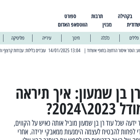
בקהילה
תרבות
ספורט
שדודית
מגזין
הווטסאפ האדום
פלילים
כלכלה
חינוך
עירייה
פוליטיקה
| 13:04 14/01/2025 עובדים בלילות: עבודות קרצוף וריבוד אספלט
| 11:30 03/03/2025 בחמישי הקרוב: הרחובות בהם תהיה הפסקת חשמל יזומה
ן בן שמעון: איך תיראה
\2024?
אשדוד ידעה שכל עוד רן בן שמעון מוביל אותה כאיש על הקווים,
 לפחות להבטיח לעצמה הימנעות ממאבקי ירידה. אחרי