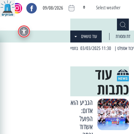
Select weather
09/08/2026
דת ומסורת
עוד נושאים
| 06:19 25/03/2024 "מה חדש בעיר": המדור שבו תתעדכנו על כל מה ש... חדש
עוד
כתבות
הגביע הוא
אדום:
הפועל
אשדוד