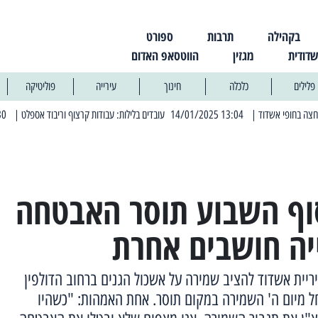
בקהילה
תרבות
ספורט
שדודית
מגזין
הווטסאפ האדום
פלילים
כלכלה
חינוך
עירייה
פוליטיקה
| 13:04 14/01/2025 עובדים בלילות: עבודות קרצוף וריבוד אספלט
| 11:30 03/03/2025 בחמישי הקרוב: הרחובות בהם תהיה הפסקת חשמל יזומה
ף השבוע תוסר האבטחה
יה חושבים אחרת
יית אשדוד להציב שמירה על אשכול הגנים ברחוב הדולפין
חל מיום ה' השמירה במקום תוסר. אחת האמהות: "כשהיו