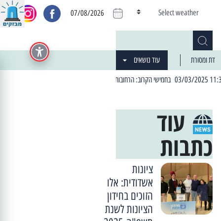
Select weather
07/08/2026
דת ומסורת
עוד נושאים
| 06:19 25/03/2024 "מה חדש בעיר": המדור שבו תתעדכנו על כל מה ש... חדש
עוד
כתבות
ציונות
אשדודית: אלו
הזוכים בחידון
הציונות לשנת