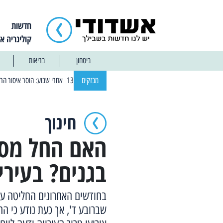
חדשות
קולינריה א
ביטחון
בריאות
| 12:14 13/01/2025 אחרי שבוע: הוסר איסור הרחצה בחופי אשדוד
מבזקים
חינוך
האם החל מסו
בגנים? בעירי
בחודשים האחרונים החליטה עיר
שברובע ד', אך כעת נודע כי ה